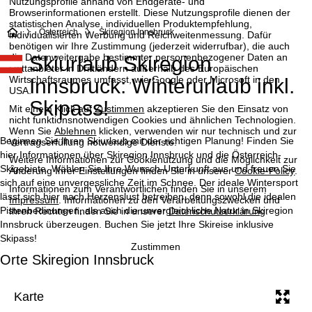
Nutzungsprofile anhand von Endgeräte- und
Browserinformationen erstellt. Diese Nutzungsprofile dienen der
statistischen Analyse, individuellen Produktempfehlung,
S
Österreich
Skiregion Innsbruck
individualisierten Werbung und Reichweitenmessung. Dafür
benötigen wir Ihre Zustimmung (jederzeit widerrufbar), die auch
die Datenweitergabe bestimmter personenbezogener Daten an
Skiurlaub Skiregion
t
Drittanbieter in Drittländern außerhalb des Europäischen
Wirtschaftsraumes umfasst, wie Google oder Microsoft in den
Innsbruck: Winterurlaub inkl.
a
USA.
Skipass!
Mit einem Klick auf
Zustimmen
akzeptieren Sie den Einsatz von
r
nicht funktionsnotwendigen Cookies und ähnlichen Technologien.
Wenn Sie
Ablehnen
klicken, verwenden wir nur technisch und zur
Beginnen Sie Ihren Skiurlaub mit der richtigen Planung! Finden Sie
Vertragserfüllung notwendige Dienste.
t
hier Informationen über Skiregion Innsbruck und die Österreich-
Weitere Informationen zur Cookienutzung und die Möglichkeit zur
Skigebiete. Wählen Sie Ihre Wunsch-Unterkunft aus und freuen Sie
Änderung Ihrer Einstellungen finden Sie in unserer
Cookie-Policy
.
s
sich auf eine unvergessliche Zeit im Schnee. Der ideale Wintersport
Informationen zum Verantwortlichen finden Sie in unserem
lässt sich hier nach Herzenslust betreiben, denn sowohl die idealen
Impressum
. Informationen zu den Verarbeitungszwecken und
e
Pistenbedinungen, als auch die unvergleichliche Natur in Skiregion
Ihren Rechten finden Sie in unserer
Datenschutzerklärung
.
Innsbruck überzeugen. Buchen Sie jetzt Ihre Skireise inklusive
i
Skipass!
Zustimmen
Orte Skiregion Innsbruck
t
e
Karte