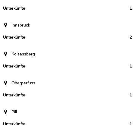
Unterkünfte
1
Innsbruck
2
Kolsassberg
1
Oberperfuss
1
Pill
1