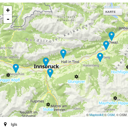
+
KARTE
-
©
Maptoolkit
©
OSM
, © OSM
Ort
Igls