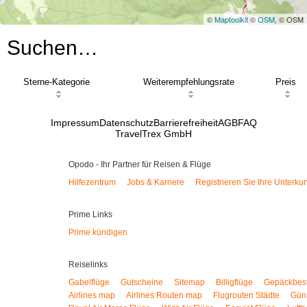
©
Maptoolkit
©
OSM
, © OSM
Suchen…
Sterne-Kategorie
Weiterempfehlungsrate
Preis
Impressum
Datenschutz
Barrierefreiheit
AGB
FAQ
TravelTrex GmbH