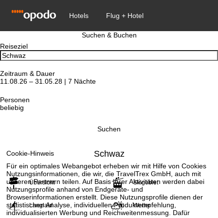
Suchen & Buchen
Reiseziel
Zeitraum & Dauer
11.08.26 – 31.05.28 | 7 Nächte
Personen
beliebig
Suchen
Schwaz
Cookie-Hinweis
Für ein optimales Webangebot erheben wir mit Hilfe von Cookies
Nutzungsinformationen, die wir, die TravelTrex GmbH, auch mit
unseren Partnern teilen. Auf Basis Ihrer Aktivitäten werden dabei
Übersicht
Skigebiet
Nutzungsprofile anhand von Endgeräte- und
Browserinformationen erstellt. Diese Nutzungsprofile dienen der
statistischen Analyse, individuellen Produktempfehlung,
Langlauf
Wetter
individualisierten Werbung und Reichweitenmessung. Dafür