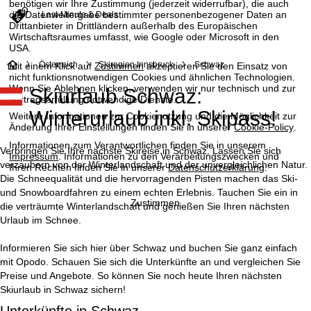
benötigen wir Ihre Zustimmung (jederzeit widerrufbar), die auch
die Datenweitergabe bestimmter personenbezogener Daten an
Last-Minute & Deals
Drittanbieter in Drittländern außerhalb des Europäischen
Wirtschaftsraumes umfasst, wie Google oder Microsoft in den
USA.
S
Österreich
Skiregion Innsbruck
Schwaz
Mit einem Klick auf
Zustimmen
akzeptieren Sie den Einsatz von
nicht funktionsnotwendigen Cookies und ähnlichen Technologien.
Wenn Sie
Ablehnen
klicken, verwenden wir nur technisch und zur
Skiurlaub Schwaz:
t
Vertragserfüllung notwendige Dienste.
Winterurlaub inkl. Skipass!
Weitere Informationen zur Cookienutzung und die Möglichkeit zur
a
Änderung Ihrer Einstellungen finden Sie in unserer
Cookie-Policy
.
Informationen zum Verantwortlichen finden Sie in unserem
r
Verbringen Sie Ihre nächste Skireise in Schwaz. Lassen Sie sich
Impressum
. Informationen zu den Verarbeitungszwecken und
verzaubern von der Winterlandschaft und der unvergleichlichen Natur.
Ihren Rechten finden Sie in unserer
Datenschutzerklärung
.
t
Die Schneequalität und die hervorragenden Pisten machen das Ski-
und Snowboardfahren zu einem echten Erlebnis. Tauchen Sie ein in
Zustimmen
die verträumte Winterlandschaft und genießen Sie Ihren nächsten
s
Urlaub im Schnee.
e
Informieren Sie sich hier über Schwaz und buchen Sie ganz einfach
mit Opodo. Schauen Sie sich die Unterkünfte an und vergleichen Sie
i
Preise und Angebote. So können Sie noch heute Ihren nächsten
Skiurlaub in Schwaz sichern!
t
Unterkünfte in Schwaz