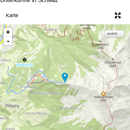
e
Karte
+
KARTE
-