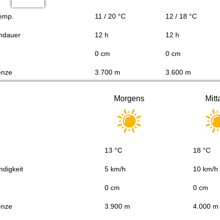
Temp.
11 / 20 °C
12 / 18 °C
ndauer
12 h
12 h
0 cm
0 cm
enze
3.700 m
3.600 m
Morgens
Mitt
13 °C
18 °C
digkeit
5 km/h
10 km/h
0 cm
0 cm
enze
3.900 m
4.000 m