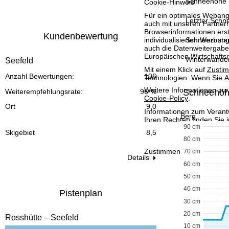
Schneehöhe 
Cookie-Hinweis
t
Für ein optimales Webange
Letzter Schne
auch mit unseren Partnern
e
Browserinformationen erste
Kundenbewertung
individualisierten Werbun
Schneezusta
auch die Datenweitergabe
Europäischen Wirtschafts
Winterwande
Seefeld
Mit einem Klick auf
Zusti
Anzahl Bewertungen:
106
Technologien. Wenn Sie
A
Weitere Informationen zur
Schneehö
Weiterempfehlungsrate:
96 %
Cookie-Policy
.
Ort
9,0
Informationen zum Verant
Berg
Ihren Rechten finden Sie 
90 cm
Skigebiet
8,5
80 cm
Zustimmen
70 cm
Details
60 cm
50 cm
40 cm
Pistenplan
30 cm
20 cm
Rosshütte – Seefeld
10 cm