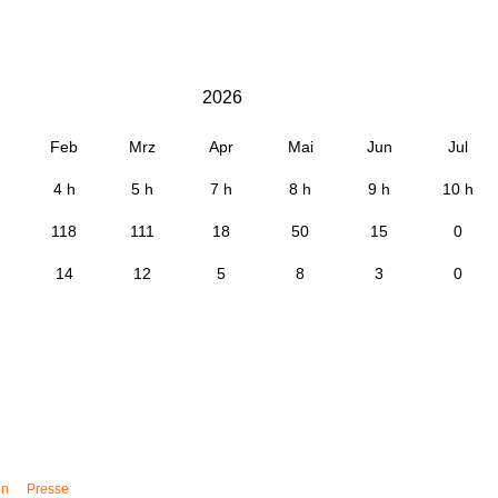
2026
Feb
Mrz
Apr
Mai
Jun
Jul
4 h
5 h
7 h
8 h
9 h
10 h
118
111
18
50
15
0
14
12
5
8
3
0