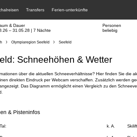
raum & Dauer
Personen
8.26 – 31.05.28 | 7 Nächte
beliebig
ch
Olympiaregion Seefeld
Seefeld
eld: Schneehöhen & Wetter
mationen über die aktuellen Schneeverhältnisse? Hier finden Sie die a
inen direkten Eindruck per Webcam verschaffen. Zusätzlich werden geö
 angezeigt. Das Diagramm ermöglicht einen Vergleich zu den Schneever
d.
n & Pisteninfos
al:
k. A.
Skili