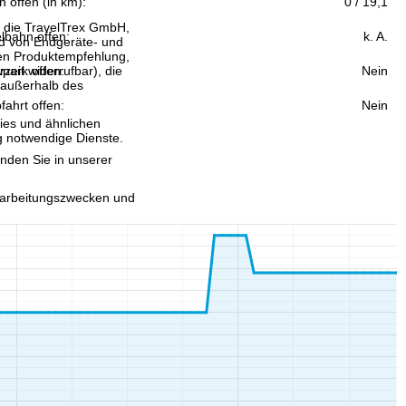
n offen (in km):
0 / 19,1
, die TravelTrex GmbH,
lbahn offen:
k. A.
and von Endgeräte- und
llen Produktempfehlung,
eit widerrufbar), die
park offen:
Nein
 außerhalb des
fahrt offen:
Nein
ies und ähnlichen
g notwendige Dienste.
inden Sie in unserer
erarbeitungszwecken und