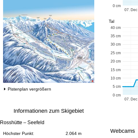
0 cm
07. Dec
Tal
40 cm
35 cm
30 cm
25 cm
20 cm
15 cm
10 cm
5 cm
Pistenplan vergrößern
0 cm
07. Dec
Informationen zum Skigebiet
Rosshütte – Seefeld
Webcams
Höchster Punkt:
2.064 m