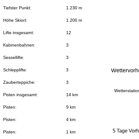
Tiefster Punkt:
1.230 m
Höhe Skiort:
1.200 m
Lifte insgesamt:
12
Kabinenbahnen:
3
Sessellifte:
3
Wettervorh
Schlepplifte:
3
Zauberteppiche:
3
Wetterstatio
Pisten insgesamt:
14 km
Pisten:
9 km
Pisten:
4 km
5 Tage Vor
Pisten:
1 km