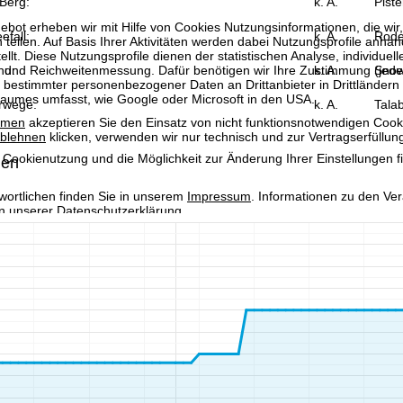
Berg:
k. A.
Piste
bot erheben wir mit Hilfe von Cookies Nutzungsinformationen, die wir
efall:
k. A.
Rode
 teilen. Auf Basis Ihrer Aktivitäten werden dabei Nutzungsprofile anh
llt. Diese Nutzungsprofile dienen der statistischen Analyse, individue
g und Reichweitenmessung. Dafür benötigen wir Ihre Zustimmung (jederz
nd:
k. A.
Snow
 bestimmter personenbezogener Daten an Drittanbieter in Drittländern
raumes umfasst, wie Google oder Microsoft in den USA.
rwege:
k. A.
Talab
mmen
akzeptieren Sie den Einsatz von nicht funktionsnotwendigen Cook
blehnen
klicken, verwenden wir nur technisch und zur Vertragserfüllun
 Cookienutzung und die Möglichkeit zur Änderung Ihrer Einstellungen f
hen
wortlichen finden Sie in unserem
Impressum
. Informationen zu den V
in unserer
Datenschutzerklärung
.