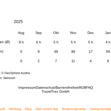
2025
Aug
Sep
Okt
Nov
Dez
Jan
en (Ø)
8 h
6 h
5 h
5 h
5 h
4 h
cm)
0
8
48
86
17
59
0
2
7
11
4
9
: © GeoSphere Austria
: Skiresort
Impressum
Datenschutz
Barrierefreiheit
AGB
FAQ
TravelTrex GmbH