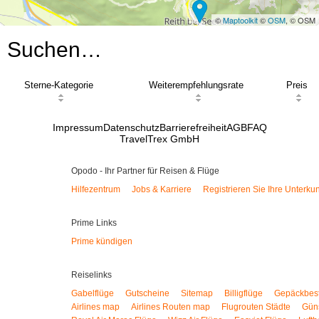
©
Maptoolkit
©
OSM
, © OSM
Suchen…
Sterne-Kategorie
Weiterempfehlungsrate
Preis
Impressum
Datenschutz
Barrierefreiheit
AGB
FAQ
TravelTrex GmbH