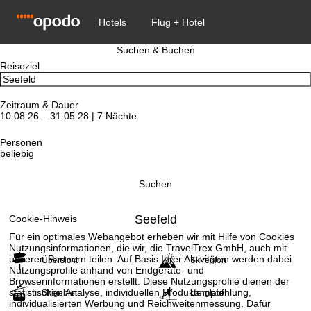
Suchen & Buchen
Reiseziel
Zeitraum & Dauer
10.08.26 – 31.05.28 | 7 Nächte
Personen
beliebig
Suchen
Seefeld
Cookie-Hinweis
Für ein optimales Webangebot erheben wir mit Hilfe von Cookies
Nutzungsinformationen, die wir, die TravelTrex GmbH, auch mit
unseren Partnern teilen. Auf Basis Ihrer Aktivitäten werden dabei
Übersicht
Skiregion
Nutzungsprofile anhand von Endgeräte- und
Browserinformationen erstellt. Diese Nutzungsprofile dienen der
statistischen Analyse, individuellen Produktempfehlung,
Skigebiet
Langlauf
individualisierten Werbung und Reichweitenmessung. Dafür