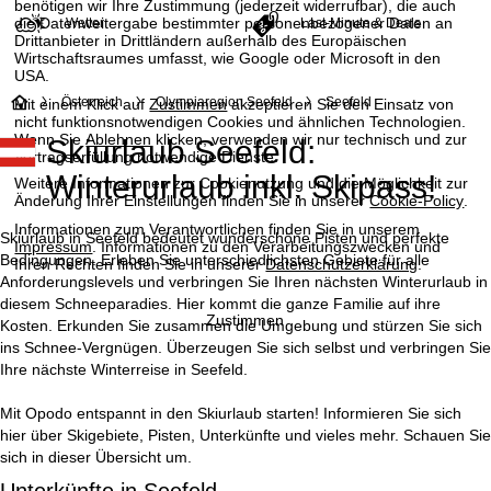
benötigen wir Ihre Zustimmung (jederzeit widerrufbar), die auch
die Datenweitergabe bestimmter personenbezogener Daten an
Wetter
Last-Minute & Deals
Drittanbieter in Drittländern außerhalb des Europäischen
Wirtschaftsraumes umfasst, wie Google oder Microsoft in den
USA.
S
Österreich
Olympiaregion Seefeld
Seefeld
Mit einem Klick auf
Zustimmen
akzeptieren Sie den Einsatz von
nicht funktionsnotwendigen Cookies und ähnlichen Technologien.
Wenn Sie
Ablehnen
klicken, verwenden wir nur technisch und zur
Skiurlaub Seefeld:
t
Vertragserfüllung notwendige Dienste.
Winterurlaub inkl. Skipass!
Weitere Informationen zur Cookienutzung und die Möglichkeit zur
a
Änderung Ihrer Einstellungen finden Sie in unserer
Cookie-Policy
.
Informationen zum Verantwortlichen finden Sie in unserem
r
Skiurlaub in Seefeld bedeutet wunderschöne Pisten und perfekte
Impressum
. Informationen zu den Verarbeitungszwecken und
Bedingungen. Erleben Sie unterschiedlichsten Gebiete für alle
Ihren Rechten finden Sie in unserer
Datenschutzerklärung
.
t
Anforderungslevels und verbringen Sie Ihren nächsten Winterurlaub in
diesem Schneeparadies. Hier kommt die ganze Familie auf ihre
Zustimmen
Kosten. Erkunden Sie zusammen die Umgebung und stürzen Sie sich
s
ins Schnee-Vergnügen. Überzeugen Sie sich selbst und verbringen Sie
Ihre nächste Winterreise in Seefeld.
e
Mit Opodo entspannt in den Skiurlaub starten! Informieren Sie sich
i
hier über Skigebiete, Pisten, Unterkünfte und vieles mehr. Schauen Sie
sich in dieser Übersicht um.
t
Unterkünfte in Seefeld