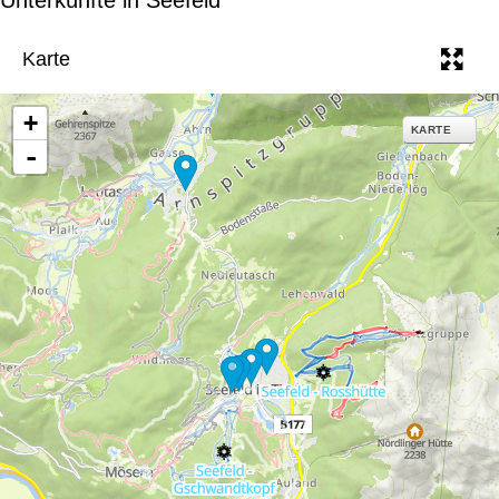
e
Karte
+
KARTE
-