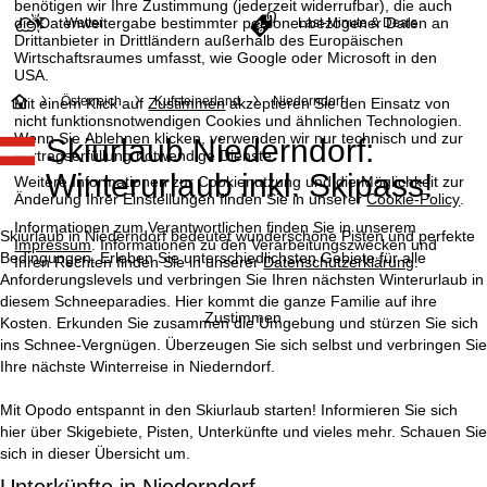
benötigen wir Ihre Zustimmung (jederzeit widerrufbar), die auch
die Datenweitergabe bestimmter personenbezogener Daten an
Wetter
Last-Minute & Deals
Drittanbieter in Drittländern außerhalb des Europäischen
Wirtschaftsraumes umfasst, wie Google oder Microsoft in den
USA.
S
Österreich
Kufsteinerland
Niederndorf
Mit einem Klick auf
Zustimmen
akzeptieren Sie den Einsatz von
nicht funktionsnotwendigen Cookies und ähnlichen Technologien.
Wenn Sie
Ablehnen
klicken, verwenden wir nur technisch und zur
Skiurlaub Niederndorf:
t
Vertragserfüllung notwendige Dienste.
Winterurlaub inkl. Skipass!
Weitere Informationen zur Cookienutzung und die Möglichkeit zur
a
Änderung Ihrer Einstellungen finden Sie in unserer
Cookie-Policy
.
Informationen zum Verantwortlichen finden Sie in unserem
r
Skiurlaub in Niederndorf bedeutet wunderschöne Pisten und perfekte
Impressum
. Informationen zu den Verarbeitungszwecken und
Bedingungen. Erleben Sie unterschiedlichsten Gebiete für alle
Ihren Rechten finden Sie in unserer
Datenschutzerklärung
.
t
Anforderungslevels und verbringen Sie Ihren nächsten Winterurlaub in
diesem Schneeparadies. Hier kommt die ganze Familie auf ihre
Zustimmen
Kosten. Erkunden Sie zusammen die Umgebung und stürzen Sie sich
s
ins Schnee-Vergnügen. Überzeugen Sie sich selbst und verbringen Sie
Ihre nächste Winterreise in Niederndorf.
e
Mit Opodo entspannt in den Skiurlaub starten! Informieren Sie sich
i
hier über Skigebiete, Pisten, Unterkünfte und vieles mehr. Schauen Sie
sich in dieser Übersicht um.
t
Unterkünfte in Niederndorf