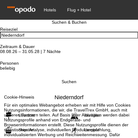
Suchen & Buchen
Reiseziel
Zeitraum & Dauer
08.08.26 – 31.05.28 | 7 Nächte
Personen
beliebig
Suchen
Niederndorf
Cookie-Hinweis
Für ein optimales Webangebot erheben wir mit Hilfe von Cookies
Nutzungsinformationen, die wir, die TravelTrex GmbH, auch mit
unseren Partnern teilen. Auf Basis Ihrer Aktivitäten werden dabei
Übersicht
Skiregion
Nutzungsprofile anhand von Endgeräte- und
Browserinformationen erstellt. Diese Nutzungsprofile dienen der
statistischen Analyse, individuellen Produktempfehlung,
Skigebiet
Langlauf
individualisierten Werbung und Reichweitenmessung. Dafür