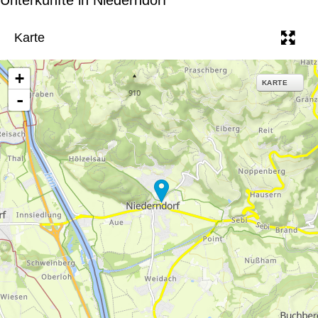
e
Karte
+
KARTE
-