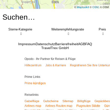
©
Maptoolkit
©
OSM
, © OSM
Suchen…
Sterne-Kategorie
Weiterempfehlungsrate
Preis
Impressum
Datenschutz
Barrierefreiheit
AGB
FAQ
TravelTrex GmbH