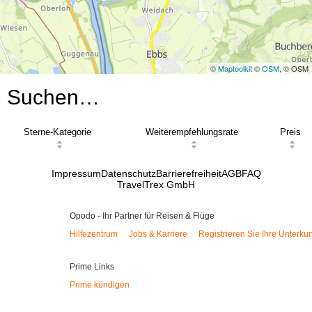
©
Maptoolkit
©
OSM
, © OSM
Suchen…
Sterne-Kategorie
Weiterempfehlungsrate
Preis
Impressum
Datenschutz
Barrierefreiheit
AGB
FAQ
TravelTrex GmbH