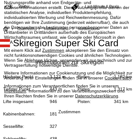
Nutzungsprofile anhand von Endgeräte- und
Wetter
Last-Minute & Deals
Browserinformationen erstellt. Diese Nutzungsprofile dienen der
statistischen Analyse, individuellen Produktempfehlung,
individualisierten Werbung und Reichweitenmessung. Dafür
benötigen wir Ihre Zustimmung (jederzeit widerrufbar), die auch
die Datenweitergabe bestimmter personenbezogener Daten an
S
Österreich
Kufsteinerland
Niederndorf
Drittanbieter in Drittländern außerhalb des Europäischen
Wirtschaftsraumes umfasst, wie Google oder Microsoft in den
Skiregion Super Ski Card
t
USA.
Mit einem Klick auf
Zustimmen
akzeptieren Sie den Einsatz von
a
nicht funktionsnotwendigen Cookies und ähnlichen Technologien.
Wenn Sie
Ablehnen
klicken, verwenden wir nur technisch und zur
Informationen zur Skiregion
Vertragserfüllung notwendige Dienste.
r
Weitere Informationen zur Cookienutzung und die Möglichkeit zur
Höchster Punkt:
3.122 m
Pisten:
1.182 km
Änderung Ihrer Einstellungen finden Sie in unserer
Cookie-Policy
.
t
Informationen zum Verantwortlichen finden Sie in unserem
Tiefster Punkt:
443 m
Pisten:
1.317 km
Impressum
. Informationen zu den Verarbeitungszwecken und
s
Ihren Rechten finden Sie in unserer
Datenschutzerklärung
.
Lifte insgesamt:
946
Pisten:
341 km
e
Zustimmen
Kabinenbahnen:
181
i
Sessellifte:
327
t
Schlepplifte:
438