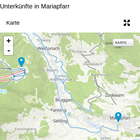
e
Unterkünfte in Mariapfarr
Karte
+
KARTE
-