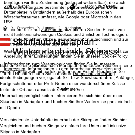
benötigen wir Ihre Zustimmung (jederzeit widerrufbar), die auch
Wetter
Last-Minute & Deals
die Datenweitergabe bestimmter personenbezogener Daten an
Drittanbieter in Drittländern außerhalb des Europäischen
Wirtschaftsraumes umfasst, wie Google oder Microsoft in den
USA.
S
Österreich
Lungau
Mariapfarr
Mit einem Klick auf
Zustimmen
akzeptieren Sie den Einsatz von
nicht funktionsnotwendigen Cookies und ähnlichen Technologien.
Wenn Sie
Ablehnen
klicken, verwenden wir nur technisch und zur
Skiurlaub Mariapfarr:
t
Vertragserfüllung notwendige Dienste.
Winterurlaub inkl. Skipass!
Weitere Informationen zur Cookienutzung und die Möglichkeit zur
a
Änderung Ihrer Einstellungen finden Sie in unserer
Cookie-Policy
.
Informationen zum Verantwortlichen finden Sie in unserem
r
Buchen Sie eine Skireise nach Mariapfarr und tauchen Sie ein in eine
Impressum
. Informationen zu den Verarbeitungszwecken und
weiße Wunderwelt mit perfekt präparierten Pisten. Hier finden Sie
Ihren Rechten finden Sie in unserer
Datenschutzerklärung
.
t
ideale Bedingungen vor, egal ob Ski- bzw. Snowboardfahrer, Anfänger,
Fortgeschrittener oder Profi. Neben einer wunderschönen Kulisse
Zustimmen
bietet der Ort auch abseits der Piste diverse
s
Unterhaltungsmöglichkeiten. Informieren Sie sich hier über einen
Skiurlaub in Mariapfarr und buchen Sie Ihre Winterreise ganz einfach
e
mit Opodo.
i
Verschiedenste Unterkünfte innerhalb der Skiregion finden Sie hier.
Vergleichen und buchen Sie ganz einfach Ihre Unterkunft inklusive
t
Skipass in Mariapfarr.