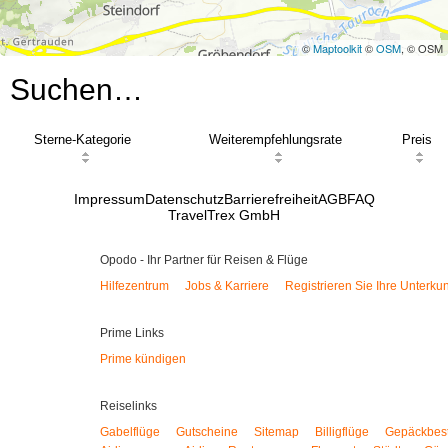
©
Maptoolkit
©
OSM
, © OSM
Suchen…
Sterne-Kategorie
Weiterempfehlungsrate
Preis
Impressum
Datenschutz
Barrierefreiheit
AGB
FAQ
TravelTrex GmbH