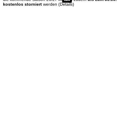
e
kostenlos storniert
werden
(Details)