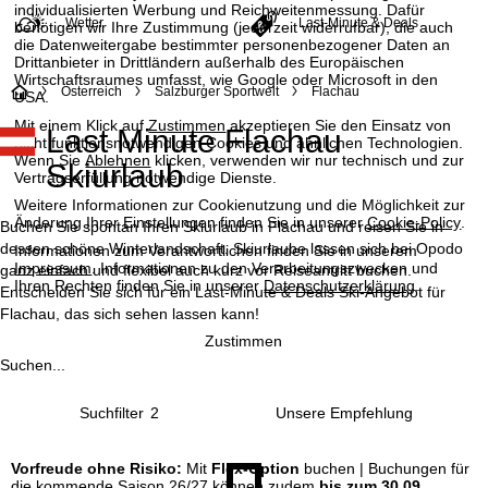
individualisierten Werbung und Reichweitenmessung. Dafür
Wetter
Last-Minute & Deals
benötigen wir Ihre Zustimmung (jederzeit widerrufbar), die auch
die Datenweitergabe bestimmter personenbezogener Daten an
Drittanbieter in Drittländern außerhalb des Europäischen
Wirtschaftsraumes umfasst, wie Google oder Microsoft in den
S
Österreich
Salzburger Sportwelt
Flachau
USA.
Mit einem Klick auf
Zustimmen
akzeptieren Sie den Einsatz von
Last Minute Flachau
t
nicht funktionsnotwendigen Cookies und ähnlichen Technologien.
Wenn Sie
Ablehnen
klicken, verwenden wir nur technisch und zur
Skiurlaub
Vertragserfüllung notwendige Dienste.
a
Weitere Informationen zur Cookienutzung und die Möglichkeit zur
Änderung Ihrer Einstellungen finden Sie in unserer
Cookie-Policy
.
r
Buchen Sie spontan Ihren Skiurlaub in Flachau und reisen Sie in
dessen schöne Winterlandschaft. Skiurlaube lassen sich bei Opodo
Informationen zum Verantwortlichen finden Sie in unserem
Impressum
. Informationen zu den Verarbeitungszwecken und
t
ganz einfach und flexibel auch kurz vor Reiseantritt buchen.
Ihren Rechten finden Sie in unserer
Datenschutzerklärung
.
Entscheiden Sie sich für ein Last-Minute & Deals Ski-Angebot für
Flachau, das sich sehen lassen kann!
s
Zustimmen
e
Suchen...
i
Suchfilter
2
t
Vorfreude ohne Risiko:
Mit
Flex-Option
buchen | Buchungen für
die kommende Saison 26/27 können zudem
bis zum 30.09.