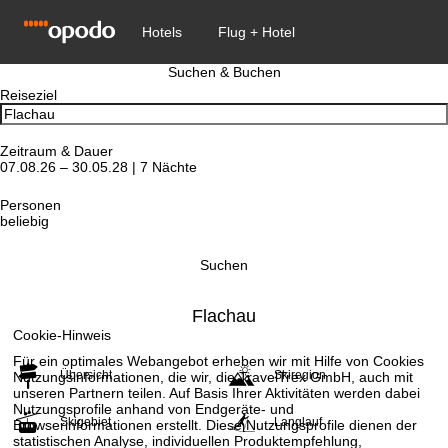
Suchen & Buchen
Reiseziel
Zeitraum & Dauer
07.08.26 – 30.05.28 | 7 Nächte
Personen
beliebig
Suchen
Flachau
Cookie-Hinweis
Für ein optimales Webangebot erheben wir mit Hilfe von Cookies
Übersicht
Skiregion
Nutzungsinformationen, die wir, die TravelTrex GmbH, auch mit
unseren Partnern teilen. Auf Basis Ihrer Aktivitäten werden dabei
Nutzungsprofile anhand von Endgeräte- und
Skigebiet
Langlauf
Browserinformationen erstellt. Diese Nutzungsprofile dienen der
statistischen Analyse, individuellen Produktempfehlung,