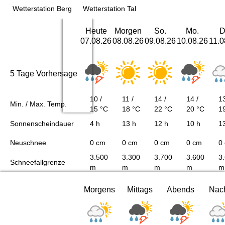
Wetterstation Berg
Wetterstation Tal
Heute
Morgen
So.
Mo.
D
07.08.26
08.08.26
09.08.26
10.08.26
11.0
5 Tage Vorhersage
10 /
11 /
14 /
14 /
13
Min. / Max. Temp.
15 °C
18 °C
22 °C
20 °C
1
Sonnenscheindauer
4 h
13 h
12 h
10 h
1
Neuschnee
0 cm
0 cm
0 cm
0 cm
0
3.500
3.300
3.700
3.600
3
Schneefallgrenze
m
m
m
m
m
Morgens
Mittags
Abends
Nac