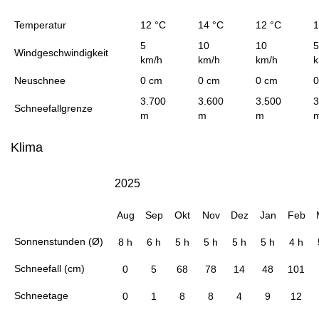
Temperatur
12 °C
14 °C
12 °C
1
5
10
10
5
Windgeschwindigkeit
km/h
km/h
km/h
k
Neuschnee
0 cm
0 cm
0 cm
0
3.700
3.600
3.500
3
Schneefallgrenze
m
m
m
Klima
2025
Aug
Sep
Okt
Nov
Dez
Jan
Feb
Sonnenstunden (Ø)
8 h
6 h
5 h
5 h
5 h
5 h
4 h
Schneefall (cm)
0
5
68
78
14
48
101
Schneetage
0
1
8
8
4
9
12