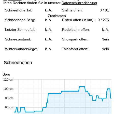
Ihren Rechten finden Sie in unserer
Datenschutzerklärung
.
e
Schneehöhe Tal:
k. A.
Skilifte offen:
0 / 81
Zustimmen
Schneehöhe Berg:
k. A.
Pisten offen (in km):
0 / 275
Letzter Schneefall:
k. A.
Rodelbahn offen:
k. A.
Schneezustand:
k. A.
Snowpark offen:
Nein
Winterwanderwege:
k. A.
Talabfahrt offen:
Nein
Schneehöhen
Berg
120 cm
100 cm
80 cm
60 cm