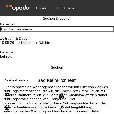
Suchen & Buchen
Reiseziel
Zeitraum & Dauer
10.08.26 – 31.05.28 | 7 Nächte
Personen
beliebig
Suchen
Bad Kleinkirchheim
Cookie-Hinweis
Für ein optimales Webangebot erheben wir mit Hilfe von Cookies
Nutzungsinformationen, die wir, die TravelTrex GmbH, auch mit
unseren Partnern teilen. Auf Basis Ihrer Aktivitäten werden dabei
Übersicht
Skiregion
Nutzungsprofile anhand von Endgeräte- und
Browserinformationen erstellt. Diese Nutzungsprofile dienen der
statistischen Analyse, individuellen Produktempfehlung,
Skigebiet
Langlauf
individualisierten Werbung und Reichweitenmessung. Dafür