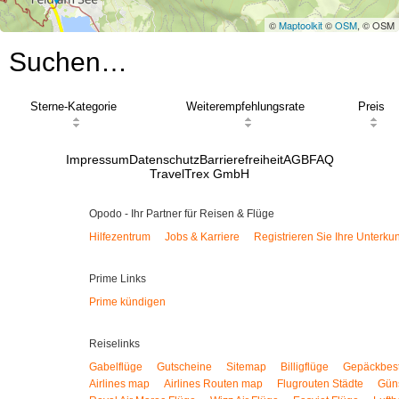
©
Maptoolkit
©
OSM
, © OSM
Suchen…
Sterne-Kategorie
Weiterempfehlungsrate
Preis
Impressum
Datenschutz
Barrierefreiheit
AGB
FAQ
TravelTrex GmbH