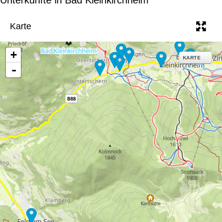
e
Karte
+
KARTE
-