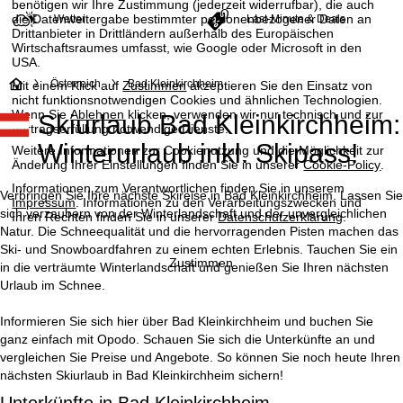
benötigen wir Ihre Zustimmung (jederzeit widerrufbar), die auch
die Datenweitergabe bestimmter personenbezogener Daten an
Wetter
Last-Minute & Deals
Drittanbieter in Drittländern außerhalb des Europäischen
Wirtschaftsraumes umfasst, wie Google oder Microsoft in den
USA.
S
Österreich
Bad Kleinkirchheim
Mit einem Klick auf
Zustimmen
akzeptieren Sie den Einsatz von
nicht funktionsnotwendigen Cookies und ähnlichen Technologien.
Wenn Sie
Ablehnen
klicken, verwenden wir nur technisch und zur
Skiurlaub Bad Kleinkirchheim:
t
Vertragserfüllung notwendige Dienste.
Winterurlaub inkl. Skipass!
Weitere Informationen zur Cookienutzung und die Möglichkeit zur
a
Änderung Ihrer Einstellungen finden Sie in unserer
Cookie-Policy
.
Informationen zum Verantwortlichen finden Sie in unserem
r
Verbringen Sie Ihre nächste Skireise in Bad Kleinkirchheim. Lassen Sie
Impressum
. Informationen zu den Verarbeitungszwecken und
sich verzaubern von der Winterlandschaft und der unvergleichlichen
Ihren Rechten finden Sie in unserer
Datenschutzerklärung
.
t
Natur. Die Schneequalität und die hervorragenden Pisten machen das
Ski- und Snowboardfahren zu einem echten Erlebnis. Tauchen Sie ein
Zustimmen
in die verträumte Winterlandschaft und genießen Sie Ihren nächsten
s
Urlaub im Schnee.
e
Informieren Sie sich hier über Bad Kleinkirchheim und buchen Sie
ganz einfach mit Opodo. Schauen Sie sich die Unterkünfte an und
i
vergleichen Sie Preise und Angebote. So können Sie noch heute Ihren
nächsten Skiurlaub in Bad Kleinkirchheim sichern!
t
Unterkünfte in Bad Kleinkirchheim