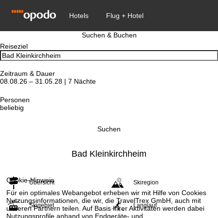
Suchen & Buchen
Reiseziel
Zeitraum & Dauer
08.08.26 – 31.05.28 | 7 Nächte
Personen
beliebig
Suchen
Bad Kleinkirchheim
Cookie-Hinweis
Übersicht
Skiregion
Für ein optimales Webangebot erheben wir mit Hilfe von Cookies
Nutzungsinformationen, die wir, die TravelTrex GmbH, auch mit
Skigebiet
Langlauf
unseren Partnern teilen. Auf Basis Ihrer Aktivitäten werden dabei
Nutzungsprofile anhand von Endgeräte- und