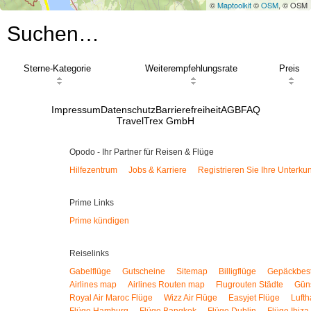
©
Maptoolkit
©
OSM
, © OSM
Suchen…
Sterne-Kategorie
Weiterempfehlungsrate
Preis
Impressum
Datenschutz
Barrierefreiheit
AGB
FAQ
TravelTrex GmbH