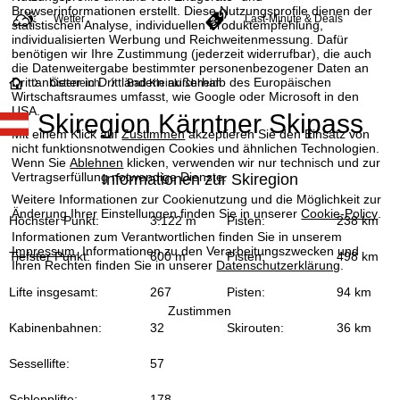
Browserinformationen erstellt. Diese Nutzungsprofile dienen der
Wetter
Last-Minute & Deals
statistischen Analyse, individuellen Produktempfehlung,
individualisierten Werbung und Reichweitenmessung. Dafür
benötigen wir Ihre Zustimmung (jederzeit widerrufbar), die auch
die Datenweitergabe bestimmter personenbezogener Daten an
S
Drittanbieter in Drittländern außerhalb des Europäischen
Österreich
Bad Kleinkirchheim
Wirtschaftsraumes umfasst, wie Google oder Microsoft in den
USA.
Skiregion Kärntner Skipass
t
Mit einem Klick auf
Zustimmen
akzeptieren Sie den Einsatz von
nicht funktionsnotwendigen Cookies und ähnlichen Technologien.
a
Wenn Sie
Ablehnen
klicken, verwenden wir nur technisch und zur
Vertragserfüllung notwendige Dienste.
Informationen zur Skiregion
r
Weitere Informationen zur Cookienutzung und die Möglichkeit zur
Änderung Ihrer Einstellungen finden Sie in unserer
Cookie-Policy
.
Höchster Punkt:
3.122 m
Pisten:
238 km
t
Informationen zum Verantwortlichen finden Sie in unserem
Impressum
. Informationen zu den Verarbeitungszwecken und
Tiefster Punkt:
600 m
Pisten:
498 km
Ihren Rechten finden Sie in unserer
Datenschutzerklärung
.
s
Lifte insgesamt:
267
Pisten:
94 km
e
Zustimmen
Kabinenbahnen:
32
Skirouten:
36 km
i
Sessellifte:
57
t
Schlepplifte:
178