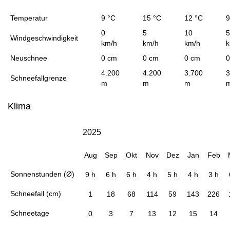
Temperatur
9 °C
15 °C
12 °C
9
0
5
10
5
Windgeschwindigkeit
km/h
km/h
km/h
k
Neuschnee
0 cm
0 cm
0 cm
0
4.200
4.200
3.700
3
Schneefallgrenze
m
m
m
Klima
2025
Aug
Sep
Okt
Nov
Dez
Jan
Feb
Sonnenstunden (Ø)
9 h
6 h
6 h
4 h
5 h
4 h
3 h
Schneefall (cm)
1
18
68
114
59
143
226
Schneetage
0
3
7
13
12
15
14