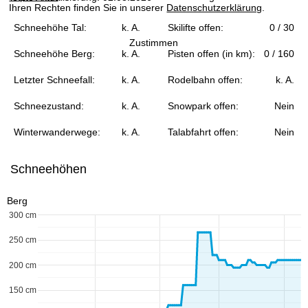
Ihren Rechten finden Sie in unserer
Datenschutzerklärung
.
e
Schneehöhe Tal:
k. A.
Skilifte offen:
0 / 30
Zustimmen
Schneehöhe Berg:
k. A.
Pisten offen (in km):
0 / 160
Letzter Schneefall:
k. A.
Rodelbahn offen:
k. A.
Schneezustand:
k. A.
Snowpark offen:
Nein
Winterwanderwege:
k. A.
Talabfahrt offen:
Nein
Schneehöhen
Berg
300 cm
250 cm
200 cm
150 cm