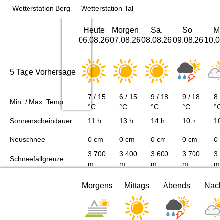
Wetterstation Berg
Wetterstation Tal
Heute
Morgen
Sa.
So.
M
06.08.26
07.08.26
08.08.26
09.08.26
10.0
5 Tage Vorhersage
7 / 15
6 / 15
9 / 18
9 / 18
8 
Min. / Max. Temp.
°C
°C
°C
°C
°
Sonnenscheindauer
11 h
13 h
14 h
10 h
1
Neuschnee
0 cm
0 cm
0 cm
0 cm
0
3.700
3.400
3.600
3.700
3
Schneefallgrenze
m
m
m
m
m
Morgens
Mittags
Abends
Nac