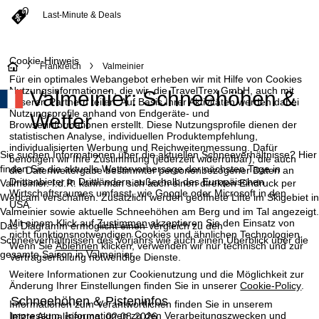
Last-Minute & Deals
Cookie-Hinweis
S
Frankreich
Valmeinier
Für ein optimales Webangebot erheben wir mit Hilfe von Cookies
Nutzungsinformationen, die wir, die TravelTrex GmbH, auch mit
Valmeinier: Schneehöhen &
t
unseren Partnern teilen. Auf Basis Ihrer Aktivitäten werden dabei
Nutzungsprofile anhand von Endgeräte- und
Wetter
a
Browserinformationen erstellt. Diese Nutzungsprofile dienen der
statistischen Analyse, individuellen Produktempfehlung,
individualisierten Werbung und Reichweitenmessung. Dafür
r
Sie suchen Informationen über die aktuellen Schneeverhältnisse? Hier
benötigen wir Ihre Zustimmung (jederzeit widerrufbar), die auch
finden Sie die aktuelle Wettervorhersage der nächsten Tage in
die Datenweitergabe bestimmter personenbezogener Daten an
Drittanbieter in Drittländern außerhalb des Europäischen
t
Valmeinier. I.d.R. kann man sich auch einen direkten Eindruck per
Wirtschaftsraumes umfasst, wie Google oder Microsoft in den
Webcam verschaffen. Zusätzlich werden geöffnete Lifte im Skigebiet in
USA.
Valmeinier sowie aktuelle Schneehöhen am Berg und im Tal angezeigt.
s
Mit einem Klick auf
Zustimmen
akzeptieren Sie den Einsatz von
Das Diagramm ermöglicht einen Vergleich zu den
nicht funktionsnotwendigen Cookies und ähnlichen Technologien.
Schneeverhältnissen des Vorjahrs wie auch einen Überblick über die
e
Wenn Sie
Ablehnen
klicken, verwenden wir nur technisch und zur
gesamte Saison in Valmeinier.
Vertragserfüllung notwendige Dienste.
i
Weitere Informationen zur Cookienutzung und die Möglichkeit zur
Änderung Ihrer Einstellungen finden Sie in unserer
Cookie-Policy
.
t
Schneehöhen & Pisteninfos
Informationen zum Verantwortlichen finden Sie in unserem
Impressum
. Informationen zu den Verarbeitungszwecken und
letzte Aktualisierung: 02.08.2026