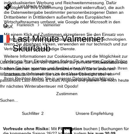
individualisierten Werbung und Reichweitenmessung. Dafür
Last-Minute & Deals
benötigen wir Ihre Zustimmung (jederzeit widerrufbar), die auch
die Datenweitergabe bestimmter personenbezogener Daten an
Drittanbieter in Drittländern außerhalb des Europäischen
Wirtschaftsraumes umfasst, wie Google oder Microsoft in den
S
Frankreich
Valmeinier
USA.
Mit einem Klick auf
Zustimmen
akzeptieren Sie den Einsatz von
Last Minute Valmeinier
t
nicht funktionsnotwendigen Cookies und ähnlichen Technologien.
Wenn Sie
Ablehnen
klicken, verwenden wir nur technisch und zur
Skiurlaub
Vertragserfüllung notwendige Dienste.
a
Weitere Informationen zur Cookienutzung und die Möglichkeit zur
Änderung Ihrer Einstellungen finden Sie in unserer
Cookie-Policy
.
r
Überzeugen Sie sich von Valmeinier als perfekte Skidestination und
buchen Sie hier spontan und flexibel einen Winterurlaub nach Ihren
Informationen zum Verantwortlichen finden Sie in unserem
Impressum
. Informationen zu den Verarbeitungszwecken und
t
Wünschen. Informieren Sie sich in dieser Übersicht über ein
Ihren Rechten finden Sie in unserer
Datenschutzerklärung
.
passendes Last-Minute & Deals Angebot und planen Sie noch heute
Ihr nächstes Winterabenteuer mit Opodo!
s
Zustimmen
e
Suchen...
i
Suchfilter
2
t
Vorfreude ohne Risiko:
Mit
Flex-Option
buchen | Buchungen für
die kommende Saison 26/27 können zudem
bis zum 30.09.