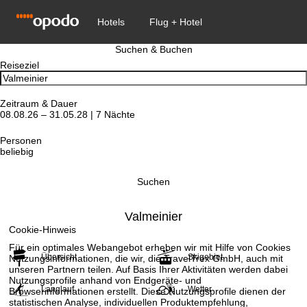
Suchen & Buchen
Reiseziel
Zeitraum & Dauer
08.08.26 – 31.05.28 | 7 Nächte
Personen
beliebig
Suchen
Valmeinier
Cookie-Hinweis
Für ein optimales Webangebot erheben wir mit Hilfe von Cookies
Übersicht
Skigebiet
Nutzungsinformationen, die wir, die TravelTrex GmbH, auch mit
unseren Partnern teilen. Auf Basis Ihrer Aktivitäten werden dabei
Nutzungsprofile anhand von Endgeräte- und
Langlauf
Wetter
Browserinformationen erstellt. Diese Nutzungsprofile dienen der
statistischen Analyse, individuellen Produktempfehlung,