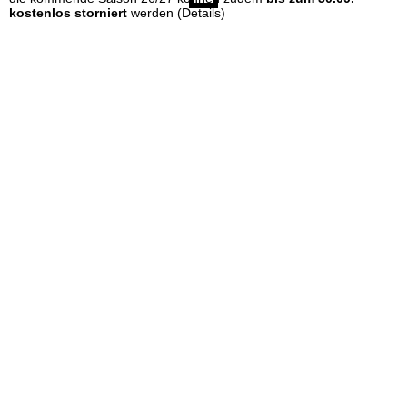
e
kostenlos storniert
werden
(Details)