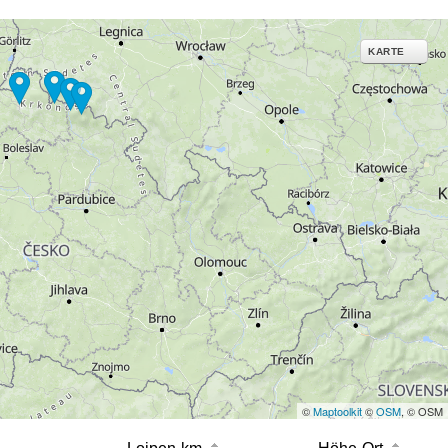
erarbeitungszwecken und
KARTE
©
Maptoolkit
©
OSM
, © OSM