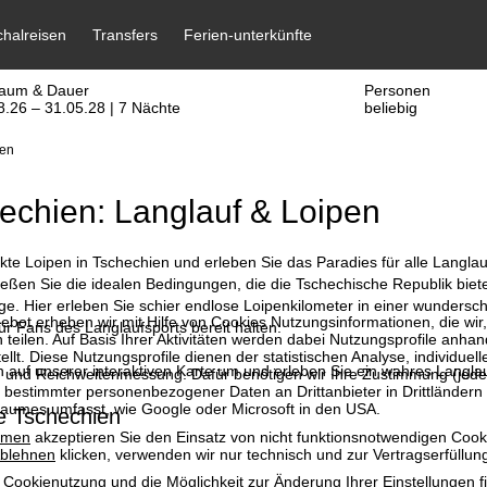
raum & Dauer
Personen
8.26 – 31.05.28 | 7 Nächte
beliebig
ien
echien: Langlauf & Loipen
kte Loipen in Tschechien und erleben Sie das Paradies für alle Langlauf
eßen Sie die idealen Bedingungen, die die Tschechische Republik biet
e. Hier erleben Sie schier endlose Loipenkilometer in einer wunderschö
bot erheben wir mit Hilfe von Cookies Nutzungsinformationen, die wir
ür Fans des Langlaufsports bereit halten.
 teilen. Auf Basis Ihrer Aktivitäten werden dabei Nutzungsprofile anh
llt. Diese Nutzungsprofile dienen der statistischen Analyse, individue
 auf unserer interaktiven Karte um und erleben Sie ein wahres Langla
g und Reichweitenmessung. Dafür benötigen wir Ihre Zustimmung (jederz
 bestimmter personenbezogener Daten an Drittanbieter in Drittländern
raumes umfasst, wie Google oder Microsoft in den USA.
e Tschechien
mmen
akzeptieren Sie den Einsatz von nicht funktionsnotwendigen Cook
blehnen
klicken, verwenden wir nur technisch und zur Vertragserfüllun
 Cookienutzung und die Möglichkeit zur Änderung Ihrer Einstellungen f