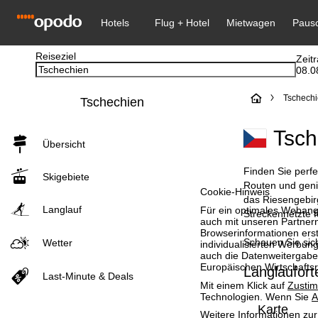
Reiseziel
Zeit
08.0
S
Tschech
Tschechien
t
Tsch
Übersicht
a
Finden Sie perfe
Skigebiete
r
Routen und geni
Cookie-Hinweis
das Riesengebirg
Langlauf
Für ein optimales Webange
t
Streckennetzte f
auch mit unseren Partnern
Browserinformationen erste
Schauen Sie sich
Wetter
s
individualisierten Werbun
auch die Datenweitergabe
Europäischen Wirtschafts
Langlaufort
e
Last-Minute & Deals
Mit einem Klick auf
Zusti
Technologien. Wenn Sie
A
i
Karte
Weitere Informationen zur