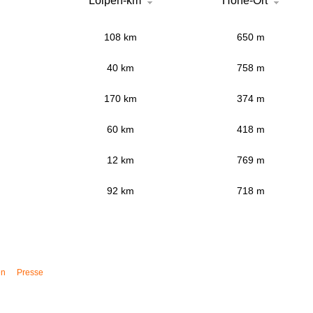
Loipen-km
Höhe-Ort
108 km
650 m
40 km
758 m
170 km
374 m
60 km
418 m
12 km
769 m
92 km
718 m