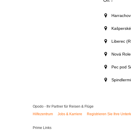
Ort
Harrachov
Kašperské
Liberec (R
Nová Role
Pec pod S
Spindlerm