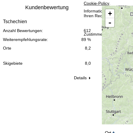
Cookie-Policy
.
t
Kundenbewertung
Informationen zum Verant
+
Ihren Rechten finden Sie 
e
-
Tschechien
Anzahl Bewertungen:
612
Zustimmen
Weiterempfehlungsrate:
89 %
Orte
8,2
Skigebiete
8,0
Details