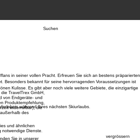
Suchen
fans in seiner vollen Pracht. Erfreuen Sie sich an bestens präparierten
et. Besonders bekannt für seine hervorragenden Voraussetzungen ist
nen Kulisse. Es gibt aber noch viele weitere Gebiete, die einzigartige
, die TravelTrex GmbH,
and von Endgeräte- und
llen Produktempfehlung,
uferlebnis während Ihres nächsten Skiurlaubs.
eit widerrufbar), die
 außerhalb des
ies und ähnlichen
g notwendige Dienste.
vergrössern
inden Sie in unserer