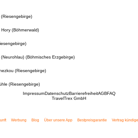
 (Riesengebirge)
 Hory (Böhmerwald)
iesengebirge)
 (Neurohlau) (Böhmisches Erzgebirge)
nezkou (Riesengebirge)
ühle (Riesengebirge)
Impressum
Datenschutz
Barrierefreiheit
AGB
FAQ
TravelTrex GmbH