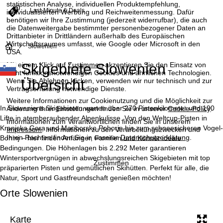
statistischen Analyse, individuellen Produktempfehlung,
Last-Minute & Deals
individualisierten Werbung und Reichweitenmessung. Dafür
benötigen wir Ihre Zustimmung (jederzeit widerrufbar), die auch
die Datenweitergabe bestimmter personenbezogener Daten an
Drittanbieter in Drittländern außerhalb des Europäischen
Wirtschaftsraumes umfasst, wie Google oder Microsoft in den
S
Slowenien
USA.
Skigebiete Slowenien
Mit einem Klick auf
Zustimmen
akzeptieren Sie den Einsatz von
t
nicht funktionsnotwendigen Cookies und ähnlichen Technologien.
Übersicht
Wenn Sie
Ablehnen
klicken, verwenden wir nur technisch und zur
a
Vertragserfüllung notwendige Dienste.
Weitere Informationen zur Cookienutzung und die Möglichkeit zur
r
In Sloweniens Skigebieten warten über 270 Pistenkilometer und 190
Änderung Ihrer Einstellungen finden Sie in unserer
Cookie-Policy
.
Lifte in atemberaubender Alpenkulisse. Von den Weltcup-Pisten in
Informationen zum Verantwortlichen finden Sie in unserem
t
Kranjska Gora und Mariborsko Pohorje bis zum schneesicheren Vogel-
Impressum
. Informationen zu den Verarbeitungszwecken und
Ihren Rechten finden Sie in unserer
Datenschutzerklärung
.
Bohinj – hier finden Anfänger, Familien und Könner ideale
Bedingungen. Die Höhenlagen bis 2.292 Meter garantieren
s
Wintersportvergnügen in abwechslungsreichen Skigebieten mit top
Zustimmen
präparierten Pisten und gemütlichen Skihütten. Perfekt für alle, die
e
Natur, Sport und Gastfreundschaft genießen möchten!
i
Orte Slowenien
t
Karte