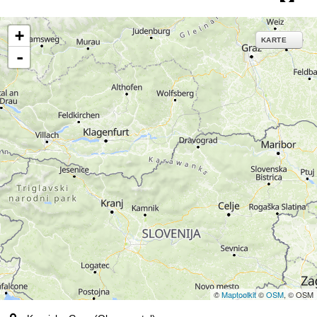
e
+
KARTE
-
©
Maptoolkit
©
OSM
, © OSM