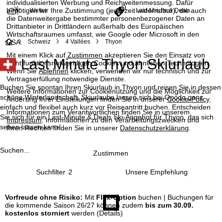
individualisierten Werbung und Reichweitenmessung. Dafür
benötigen wir Ihre Zustimmung (jederzeit widerrufbar), die auch
Wetter
Last-Minute & Deals
die Datenweitergabe bestimmter personenbezogener Daten an
Drittanbieter in Drittländern außerhalb des Europäischen
Wirtschaftsraumes umfasst, wie Google oder Microsoft in den
S
Schweiz
4 Vallées
Thyon
USA.
Mit einem Klick auf
Zustimmen
akzeptieren Sie den Einsatz von
Last Minute Thyon Skiurlaub
t
nicht funktionsnotwendigen Cookies und ähnlichen Technologien.
Wenn Sie
Ablehnen
klicken, verwenden wir nur technisch und zur
Vertragserfüllung notwendige Dienste.
a
Buchen Sie spontan Ihren Skiurlaub in Thyon und reisen Sie in dessen
Weitere Informationen zur Cookienutzung und die Möglichkeit zur
schöne Winterlandschaft. Skiurlaube lassen sich bei Opodo ganz
Änderung Ihrer Einstellungen finden Sie in unserer
Cookie-Policy
.
r
einfach und flexibel auch kurz vor Reiseantritt buchen. Entscheiden
Informationen zum Verantwortlichen finden Sie in unserem
Sie sich für ein Last-Minute & Deals Ski-Angebot für Thyon, das sich
Impressum
. Informationen zu den Verarbeitungszwecken und
t
sehen lassen kann!
Ihren Rechten finden Sie in unserer
Datenschutzerklärung
.
s
Suchen...
Zustimmen
e
Suchfilter
2
i
Vorfreude ohne Risiko:
Mit
Flex-Option
buchen | Buchungen für
t
die kommende Saison 26/27 können zudem
bis zum 30.09.
kostenlos storniert
werden
(Details)