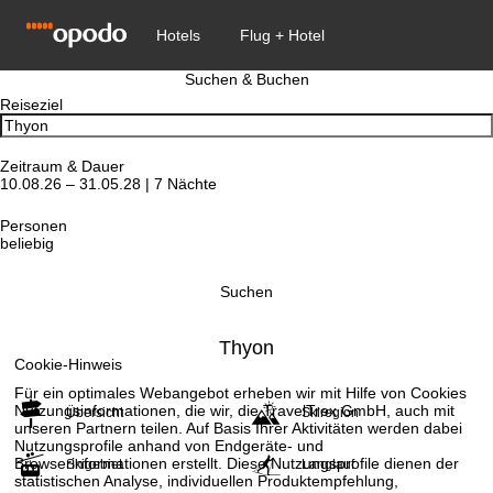
Suchen & Buchen
Reiseziel
Zeitraum & Dauer
10.08.26 – 31.05.28 | 7 Nächte
Personen
beliebig
Suchen
Thyon
Cookie-Hinweis
Für ein optimales Webangebot erheben wir mit Hilfe von Cookies
Nutzungsinformationen, die wir, die TravelTrex GmbH, auch mit
Übersicht
Skiregion
unseren Partnern teilen. Auf Basis Ihrer Aktivitäten werden dabei
Nutzungsprofile anhand von Endgeräte- und
Browserinformationen erstellt. Diese Nutzungsprofile dienen der
Skigebiet
Langlauf
statistischen Analyse, individuellen Produktempfehlung,