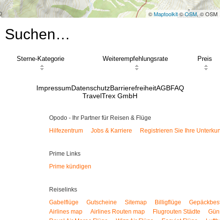
©
Maptoolkit
©
OSM
, © OSM
Suchen…
Sterne-Kategorie
Weiterempfehlungsrate
Preis
Impressum
Datenschutz
Barrierefreiheit
AGB
FAQ
TravelTrex GmbH