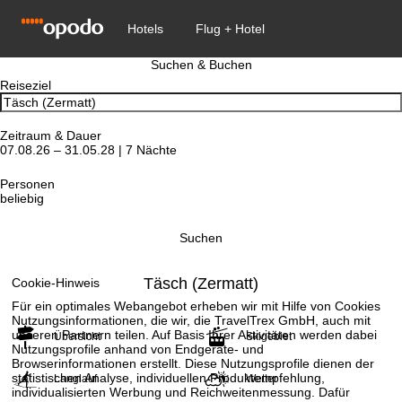
Suchen & Buchen
Reiseziel
Zeitraum & Dauer
07.08.26 – 31.05.28 | 7 Nächte
Personen
beliebig
Suchen
Täsch (Zermatt)
Cookie-Hinweis
Für ein optimales Webangebot erheben wir mit Hilfe von Cookies
Nutzungsinformationen, die wir, die TravelTrex GmbH, auch mit
unseren Partnern teilen. Auf Basis Ihrer Aktivitäten werden dabei
Übersicht
Skigebiet
Nutzungsprofile anhand von Endgeräte- und
Browserinformationen erstellt. Diese Nutzungsprofile dienen der
statistischen Analyse, individuellen Produktempfehlung,
Langlauf
Wetter
individualisierten Werbung und Reichweitenmessung. Dafür