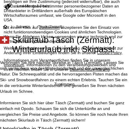
benötigen wir Ihre Zustimmung (jederzeit widerrufbar), die auch
die Datenweitergabe bestimmter personenbezogener Daten an
Last-Minute & Deals
Drittanbieter in Drittländern außerhalb des Europäischen
Wirtschaftsraumes umfasst, wie Google oder Microsoft in den
USA.
S
Schweiz
Täsch (Zermatt)
Mit einem Klick auf
Zustimmen
akzeptieren Sie den Einsatz von
nicht funktionsnotwendigen Cookies und ähnlichen Technologien.
Wenn Sie
Ablehnen
klicken, verwenden wir nur technisch und zur
Skiurlaub Täsch (Zermatt):
t
Vertragserfüllung notwendige Dienste.
Winterurlaub inkl. Skipass!
Weitere Informationen zur Cookienutzung und die Möglichkeit zur
a
Änderung Ihrer Einstellungen finden Sie in unserer
Cookie-Policy
.
Informationen zum Verantwortlichen finden Sie in unserem
r
Verbringen Sie Ihre nächste Skireise in Täsch (Zermatt). Lassen Sie
Impressum
. Informationen zu den Verarbeitungszwecken und
sich verzaubern von der Winterlandschaft und der unvergleichlichen
Ihren Rechten finden Sie in unserer
Datenschutzerklärung
.
t
Natur. Die Schneequalität und die hervorragenden Pisten machen das
Ski- und Snowboardfahren zu einem echten Erlebnis. Tauchen Sie ein
Zustimmen
in die verträumte Winterlandschaft und genießen Sie Ihren nächsten
s
Urlaub im Schnee.
e
Informieren Sie sich hier über Täsch (Zermatt) und buchen Sie ganz
einfach mit Opodo. Schauen Sie sich die Unterkünfte an und
i
vergleichen Sie Preise und Angebote. So können Sie noch heute Ihren
nächsten Skiurlaub in Täsch (Zermatt) sichern!
t
Unterkünfte in Täsch (Zermatt)