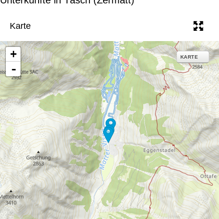
e
Karte
+
KARTE
-