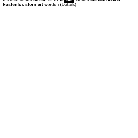
e
kostenlos storniert
werden
(Details)