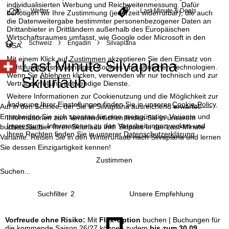
individualisierten Werbung und Reichweitenmessung. Dafür
Wetter
Last-Minute & Deals
benötigen wir Ihre Zustimmung (jederzeit widerrufbar), die auch
die Datenweitergabe bestimmter personenbezogener Daten an
Drittanbieter in Drittländern außerhalb des Europäischen
Wirtschaftsraumes umfasst, wie Google oder Microsoft in den
S
Schweiz
Engadin
Silvaplana
USA.
Mit einem Klick auf
Zustimmen
akzeptieren Sie den Einsatz von
Last Minute Silvaplana
t
nicht funktionsnotwendigen Cookies und ähnlichen Technologien.
Wenn Sie
Ablehnen
klicken, verwenden wir nur technisch und zur
Skiurlaub
Vertragserfüllung notwendige Dienste.
a
Weitere Informationen zur Cookienutzung und die Möglichkeit zur
Änderung Ihrer Einstellungen finden Sie in unserer
Cookie-Policy
.
r
Auf in den Schnee, der Sie in Silvaplana ausreichend erwartet!
Entscheiden Sie sich spontan für eine preisgünstige Variante und
Informationen zum Verantwortlichen finden Sie in unserem
Impressum
. Informationen zu den Verarbeitungszwecken und
t
buchen Sie hier Ihren Skiurlaub inkl. Skipass in der Last-Minute
Ihren Rechten finden Sie in unserer
Datenschutzerklärung
.
Variante. Reisen Sie in den Winterurlaub nach Silvaplana und lernen
Sie dessen Einzigartigkeit kennen!
s
Zustimmen
e
Suchen...
i
Suchfilter
2
t
Vorfreude ohne Risiko:
Mit
Flex-Option
buchen | Buchungen für
die kommende Saison 26/27 können zudem
bis zum 30.09.