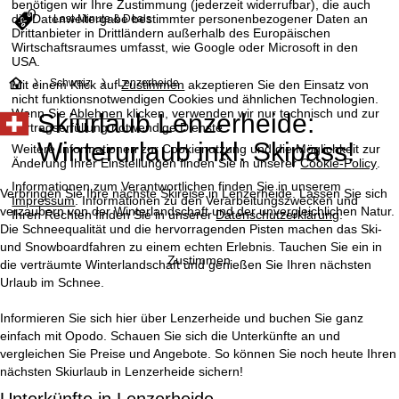
benötigen wir Ihre Zustimmung (jederzeit widerrufbar), die auch
die Datenweitergabe bestimmter personenbezogener Daten an
Last-Minute & Deals
Drittanbieter in Drittländern außerhalb des Europäischen
Wirtschaftsraumes umfasst, wie Google oder Microsoft in den
USA.
S
Schweiz
Lenzerheide
Mit einem Klick auf
Zustimmen
akzeptieren Sie den Einsatz von
nicht funktionsnotwendigen Cookies und ähnlichen Technologien.
Wenn Sie
Ablehnen
klicken, verwenden wir nur technisch und zur
Skiurlaub Lenzerheide:
t
Vertragserfüllung notwendige Dienste.
Winterurlaub inkl. Skipass!
Weitere Informationen zur Cookienutzung und die Möglichkeit zur
a
Änderung Ihrer Einstellungen finden Sie in unserer
Cookie-Policy
.
Informationen zum Verantwortlichen finden Sie in unserem
r
Verbringen Sie Ihre nächste Skireise in Lenzerheide. Lassen Sie sich
Impressum
. Informationen zu den Verarbeitungszwecken und
verzaubern von der Winterlandschaft und der unvergleichlichen Natur.
Ihren Rechten finden Sie in unserer
Datenschutzerklärung
.
t
Die Schneequalität und die hervorragenden Pisten machen das Ski-
und Snowboardfahren zu einem echten Erlebnis. Tauchen Sie ein in
Zustimmen
die verträumte Winterlandschaft und genießen Sie Ihren nächsten
s
Urlaub im Schnee.
e
Informieren Sie sich hier über Lenzerheide und buchen Sie ganz
einfach mit Opodo. Schauen Sie sich die Unterkünfte an und
i
vergleichen Sie Preise und Angebote. So können Sie noch heute Ihren
nächsten Skiurlaub in Lenzerheide sichern!
t
Unterkünfte in Lenzerheide