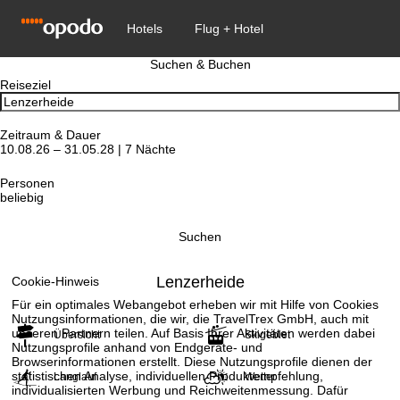
Suchen & Buchen
Reiseziel
Zeitraum & Dauer
10.08.26 – 31.05.28 | 7 Nächte
Personen
beliebig
Suchen
Lenzerheide
Cookie-Hinweis
Für ein optimales Webangebot erheben wir mit Hilfe von Cookies
Nutzungsinformationen, die wir, die TravelTrex GmbH, auch mit
unseren Partnern teilen. Auf Basis Ihrer Aktivitäten werden dabei
Übersicht
Skigebiet
Nutzungsprofile anhand von Endgeräte- und
Browserinformationen erstellt. Diese Nutzungsprofile dienen der
statistischen Analyse, individuellen Produktempfehlung,
Langlauf
Wetter
individualisierten Werbung und Reichweitenmessung. Dafür