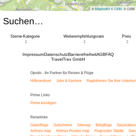
©
Maptoolkit
©
OSM
, © OSM
Suchen…
Sterne-Kategorie
Weiterempfehlungsrate
Preis
Impressum
Datenschutz
Barrierefreiheit
AGB
FAQ
TravelTrex GmbH