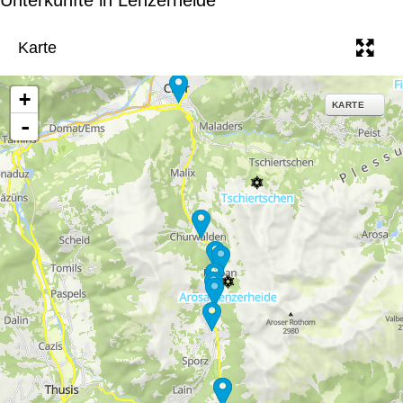
e
Karte
+
KARTE
-