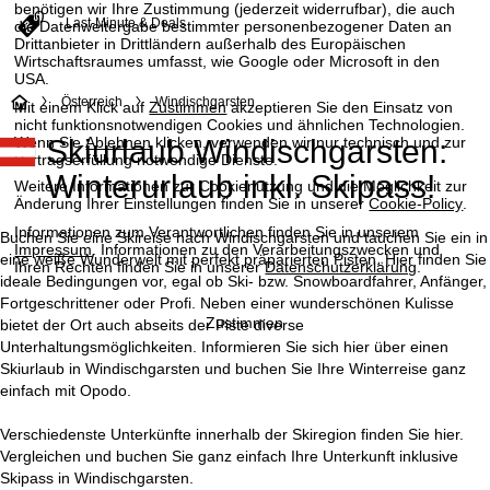
benötigen wir Ihre Zustimmung (jederzeit widerrufbar), die auch
Last-Minute & Deals
die Datenweitergabe bestimmter personenbezogener Daten an
Drittanbieter in Drittländern außerhalb des Europäischen
Wirtschaftsraumes umfasst, wie Google oder Microsoft in den
USA.
S
Österreich
Windischgarsten
Mit einem Klick auf
Zustimmen
akzeptieren Sie den Einsatz von
nicht funktionsnotwendigen Cookies und ähnlichen Technologien.
Wenn Sie
Ablehnen
klicken, verwenden wir nur technisch und zur
Skiurlaub Windischgarsten:
t
Vertragserfüllung notwendige Dienste.
Winterurlaub inkl. Skipass!
Weitere Informationen zur Cookienutzung und die Möglichkeit zur
a
Änderung Ihrer Einstellungen finden Sie in unserer
Cookie-Policy
.
Informationen zum Verantwortlichen finden Sie in unserem
r
Buchen Sie eine Skireise nach Windischgarsten und tauchen Sie ein in
Impressum
. Informationen zu den Verarbeitungszwecken und
eine weiße Wunderwelt mit perfekt präparierten Pisten. Hier finden Sie
Ihren Rechten finden Sie in unserer
Datenschutzerklärung
.
t
ideale Bedingungen vor, egal ob Ski- bzw. Snowboardfahrer, Anfänger,
Fortgeschrittener oder Profi. Neben einer wunderschönen Kulisse
Zustimmen
bietet der Ort auch abseits der Piste diverse
s
Unterhaltungsmöglichkeiten. Informieren Sie sich hier über einen
Skiurlaub in Windischgarsten und buchen Sie Ihre Winterreise ganz
e
einfach mit Opodo.
i
Verschiedenste Unterkünfte innerhalb der Skiregion finden Sie hier.
Vergleichen und buchen Sie ganz einfach Ihre Unterkunft inklusive
t
Skipass in Windischgarsten.