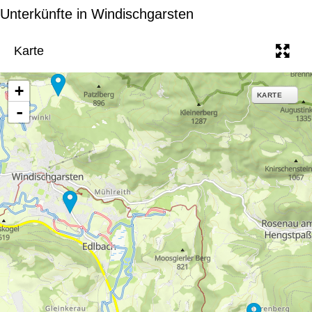
e
Unterkünfte in Windischgarsten
Karte
+
KARTE
-