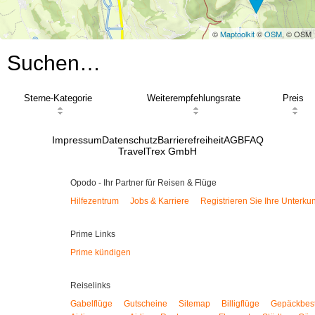
©
Maptoolkit
©
OSM
, © OSM
Suchen…
Sterne-Kategorie
Weiterempfehlungsrate
Preis
Impressum
Datenschutz
Barrierefreiheit
AGB
FAQ
TravelTrex GmbH