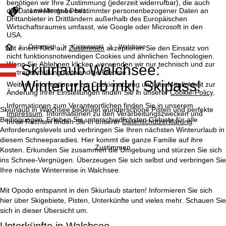
benötigen wir Ihre Zustimmung (jederzeit widerrufbar), die auch
die Datenweitergabe bestimmter personenbezogener Daten an
Last-Minute & Deals
Drittanbieter in Drittländern außerhalb des Europäischen
Wirtschaftsraumes umfasst, wie Google oder Microsoft in den
USA.
S
Österreich
Kaiserwinkl
Walchsee
Mit einem Klick auf
Zustimmen
akzeptieren Sie den Einsatz von
nicht funktionsnotwendigen Cookies und ähnlichen Technologien.
Wenn Sie
Ablehnen
klicken, verwenden wir nur technisch und zur
Skiurlaub Walchsee:
t
Vertragserfüllung notwendige Dienste.
Winterurlaub inkl. Skipass!
Weitere Informationen zur Cookienutzung und die Möglichkeit zur
a
Änderung Ihrer Einstellungen finden Sie in unserer
Cookie-Policy
.
Informationen zum Verantwortlichen finden Sie in unserem
r
Skiurlaub in Walchsee bedeutet wunderschöne Pisten und perfekte
Impressum
. Informationen zu den Verarbeitungszwecken und
Bedingungen. Erleben Sie unterschiedlichsten Gebiete für alle
Ihren Rechten finden Sie in unserer
Datenschutzerklärung
.
t
Anforderungslevels und verbringen Sie Ihren nächsten Winterurlaub in
diesem Schneeparadies. Hier kommt die ganze Familie auf ihre
Zustimmen
Kosten. Erkunden Sie zusammen die Umgebung und stürzen Sie sich
s
ins Schnee-Vergnügen. Überzeugen Sie sich selbst und verbringen Sie
Ihre nächste Winterreise in Walchsee.
e
Mit Opodo entspannt in den Skiurlaub starten! Informieren Sie sich
i
hier über Skigebiete, Pisten, Unterkünfte und vieles mehr. Schauen Sie
sich in dieser Übersicht um.
t
Unterkünfte in Walchsee