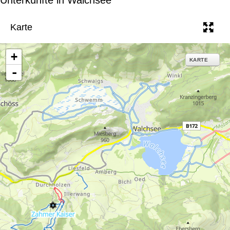
e
Karte
+
KARTE
-