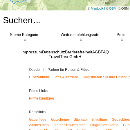
©
Maptoolkit
©
OSM
, © OSM
Suchen…
Sterne-Kategorie
Weiterempfehlungsrate
Preis
Impressum
Datenschutz
Barrierefreiheit
AGB
FAQ
TravelTrex GmbH