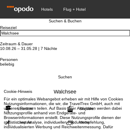
Suchen & Buchen
Reiseziel
Zeitraum & Dauer
10.08.26 – 31.05.28 | 7 Nächte
Personen
beliebig
Suchen
Walchsee
Cookie-Hinweis
Für ein optimales Webangebot erheben wir mit Hilfe von Cookies
Nutzungsinformationen, die wir, die TravelTrex GmbH, auch mit
unseren Partnern teilen. Auf Basis Ihrer Aktivitäten werden dabei
Übersicht
Skigebiet
Nutzungsprofile anhand von Endgeräte- und
Browserinformationen erstellt. Diese Nutzungsprofile dienen der
statistischen Analyse, individuellen Produktempfehlung,
Langlauf
Wetter
individualisierten Werbung und Reichweitenmessung. Dafür