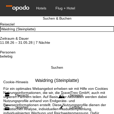
Suchen & Buchen
Reiseziel
Zeitraum & Dauer
11.08.26 – 31.05.28 | 7 Nächte
Personen
beliebig
Suchen
Waidring (Steinplatte)
Cookie-Hinweis
Für ein optimales Webangebot erheben wir mit Hilfe von Cookies
Nutzungsinformationen, die wir, die TravelTrex GmbH, auch mit
Übersicht
Skiregion
unseren Partnern teilen. Auf Basis Ihrer Aktivitäten werden dabei
Nutzungsprofile anhand von Endgeräte- und
Browserinformationen erstellt. Diese Nutzungsprofile dienen der
Skigebiet
Langlauf
statistischen Analyse, individuellen Produktempfehlung,
individualisierten Werbung und Reichweitenmessung. Dafür