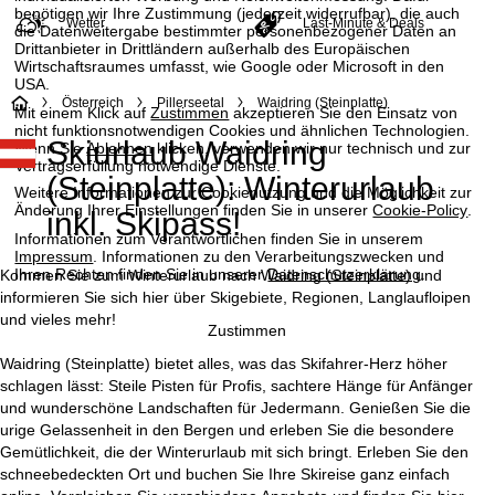
benötigen wir Ihre Zustimmung (jederzeit widerrufbar), die auch
Wetter
Last-Minute & Deals
die Datenweitergabe bestimmter personenbezogener Daten an
Drittanbieter in Drittländern außerhalb des Europäischen
Wirtschaftsraumes umfasst, wie Google oder Microsoft in den
USA.
S
Österreich
Pillerseetal
Waidring (Steinplatte)
Mit einem Klick auf
Zustimmen
akzeptieren Sie den Einsatz von
nicht funktionsnotwendigen Cookies und ähnlichen Technologien.
Skiurlaub Waidring
t
Wenn Sie
Ablehnen
klicken, verwenden wir nur technisch und zur
Vertragserfüllung notwendige Dienste.
(Steinplatte): Winterurlaub
a
Weitere Informationen zur Cookienutzung und die Möglichkeit zur
Änderung Ihrer Einstellungen finden Sie in unserer
Cookie-Policy
.
inkl. Skipass!
r
Informationen zum Verantwortlichen finden Sie in unserem
Impressum
. Informationen zu den Verarbeitungszwecken und
Ihren Rechten finden Sie in unserer
Datenschutzerklärung
.
Kommen Sie zum Winterurlaub nach Waidring (Steinplatte) und
t
informieren Sie sich hier über Skigebiete, Regionen, Langlaufloipen
und vieles mehr!
s
Zustimmen
Waidring (Steinplatte) bietet alles, was das Skifahrer-Herz höher
e
schlagen lässt: Steile Pisten für Profis, sachtere Hänge für Anfänger
und wunderschöne Landschaften für Jedermann. Genießen Sie die
i
urige Gelassenheit in den Bergen und erleben Sie die besondere
Gemütlichkeit, die der Winterurlaub mit sich bringt. Erleben Sie den
t
schneebedeckten Ort und buchen Sie Ihre Skireise ganz einfach