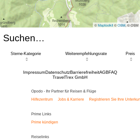
©
Maptoolkit
©
OSM
, © OSM
Suchen…
Sterne-Kategorie
Weiterempfehlungsrate
Preis
Impressum
Datenschutz
Barrierefreiheit
AGB
FAQ
TravelTrex GmbH