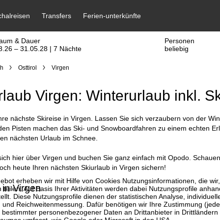
raum & Dauer
Personen
8.26 – 31.05.28 | 7 Nächte
beliebig
ch
Osttirol
Virgen
rlaub Virgen: Winterurlaub inkl. S
hre nächste Skireise in Virgen. Lassen Sie sich verzaubern von der Win
den Pisten machen das Ski- und Snowboardfahren zu einem echten Erleb
ren nächsten Urlaub im Schnee.
sich hier über Virgen und buchen Sie ganz einfach mit Opodo. Schauen
ch heute Ihren nächsten Skiurlaub in Virgen sichern!
bot erheben wir mit Hilfe von Cookies Nutzungsinformationen, die wir
 in Virgen
 teilen. Auf Basis Ihrer Aktivitäten werden dabei Nutzungsprofile anh
llt. Diese Nutzungsprofile dienen der statistischen Analyse, individue
g und Reichweitenmessung. Dafür benötigen wir Ihre Zustimmung (jederz
 bestimmter personenbezogener Daten an Drittanbieter in Drittländern
raumes umfasst, wie Google oder Microsoft in den USA.