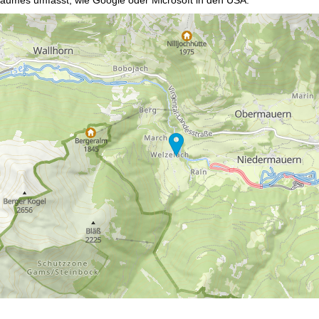
mmen
akzeptieren Sie den Einsatz von nicht funktionsnotwendigen Cook
blehnen
klicken, verwenden wir nur technisch und zur Vertragserfüllun
 Cookienutzung und die Möglichkeit zur Änderung Ihrer Einstellungen f
wortlichen finden Sie in unserem
Impressum
. Informationen zu den V
in unserer
Datenschutzerklärung
.