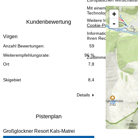
t
Mit einem Klick auf
Zusti
+
Technologien. Wenn Sie
A
e
Weitere Informationen zur
Kundenbewertung
-
Cookie-Policy
.
Informationen zum Verant
Virgen
Ihren Rechten finden Sie 
Anzahl Bewertungen:
59
Weiterempfehlungsrate:
96 %
Zustimmen
Ort
7,8
Skigebiet
8,4
Details
Pistenplan
Großglockner Resort Kals-Matrei