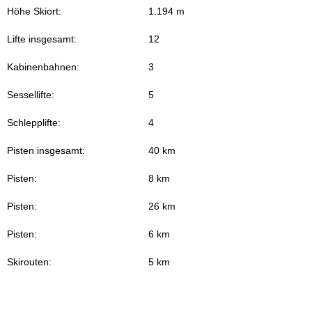
Höhe Skiort:
1.194 m
Lifte insgesamt:
12
Kabinenbahnen:
3
Sessellifte:
5
Schlepplifte:
4
Pisten insgesamt:
40 km
Pisten:
8 km
Pisten:
26 km
Pisten:
6 km
Skirouten:
5 km