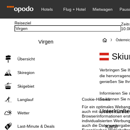
Reiseziel
Zeit
10.0
S
Österrei
Virgen
t
Skiu
Übersicht
a
Verbringen Sie I
Skiregion
r
die hervorragen
genießen Sie Ih
Skigebiet
t
Informieren Sie 
So können Sie no
Cookie-Hinweis
s
Langlauf
Für ein optimales Webange
Unterkünfte
e
auch mit unseren Partnern
Wetter
Browserinformationen erste
individualisierten Werbun
i
auch die Datenweitergabe
Karte
Last-Minute & Deals
Europäischen Wirtschafts