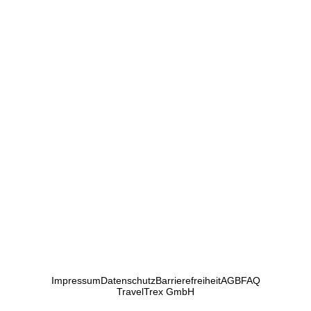
Impressum
Datenschutz
Barrierefreiheit
AGB
FAQ
TravelTrex GmbH