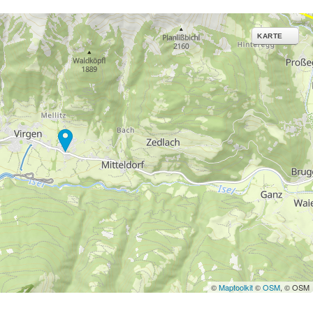
ies und ähnlichen
g notwendige Dienste.
KARTE
inden Sie in unserer
erarbeitungszwecken und
©
Maptoolkit
©
OSM
, © OSM