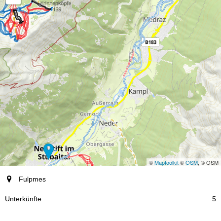
©
Maptoolkit
©
OSM
, © OSM
Ort
Fulpmes
Unterkünfte
5