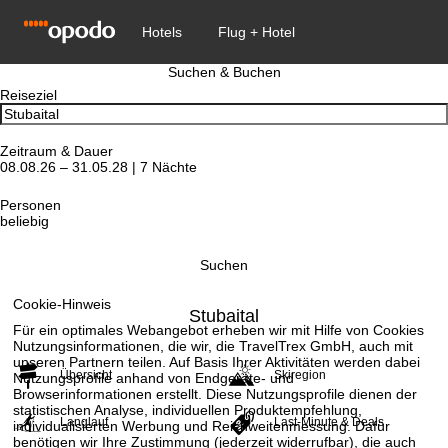
Suchen & Buchen
Reiseziel
Zeitraum & Dauer
08.08.26 – 31.05.28 | 7 Nächte
Personen
beliebig
Suchen
Cookie-Hinweis
Stubaital
Für ein optimales Webangebot erheben wir mit Hilfe von Cookies
Nutzungsinformationen, die wir, die TravelTrex GmbH, auch mit
unseren Partnern teilen. Auf Basis Ihrer Aktivitäten werden dabei
Übersicht
Skiregion
Nutzungsprofile anhand von Endgeräte- und
Browserinformationen erstellt. Diese Nutzungsprofile dienen der
statistischen Analyse, individuellen Produktempfehlung,
Langlauf
Last-Minute & Deals
individualisierten Werbung und Reichweitenmessung. Dafür
benötigen wir Ihre Zustimmung (jederzeit widerrufbar), die auch