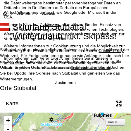
die Datenweitergabe bestimmter personenbezogener Daten an
Drittanbieter in Drittländern außerhalb des Europäischen
Wirtschaftsraumes umfasst, wie Google oder Microsoft in den
S
Österreich
Stubaital
USA.
Skiurlaub Stubaital:
Mit einem Klick auf
Zustimmen
akzeptieren Sie den Einsatz von
t
nicht funktionsnotwendigen Cookies und ähnlichen Technologien.
Winterurlaub inkl. Skipass!
Wenn Sie
Ablehnen
klicken, verwenden wir nur technisch und zur
a
Vertragserfüllung notwendige Dienste.
Weitere Informationen zur Cookienutzung und die Möglichkeit zur
r
Stubaital zählt zu einem beliebten Österreich-Urlaubsziel während der
Änderung Ihrer Einstellungen finden Sie in unserer
Cookie-Policy
.
Winterzeit. Für Fortgeschrittene genauso wie Anfänger findet sich hier
Informationen zum Verantwortlichen finden Sie in unserem
t
ein Skigebiet. Egal ob für Famlien oder Freunde - ein schöner Ski-
Impressum
. Informationen zu den Verarbeitungszwecken und
Urlaub für jeden Geschmack lässt sich in Stubaital erleben! Buchen
Ihren Rechten finden Sie in unserer
Datenschutzerklärung
.
Sie bei Opodo Ihre Skireise nach Stubaital und genießen Sie das
s
Wintervergnügen.
Zustimmen
e
Orte Stubaital
i
Karte
t
+
e
KARTE
-