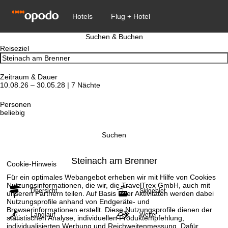
Suchen & Buchen
Reiseziel
Zeitraum & Dauer
10.08.26 – 30.05.28 | 7 Nächte
Personen
beliebig
Suchen
Steinach am Brenner
Cookie-Hinweis
Für ein optimales Webangebot erheben wir mit Hilfe von Cookies
Nutzungsinformationen, die wir, die TravelTrex GmbH, auch mit
Übersicht
Skigebiet
unseren Partnern teilen. Auf Basis Ihrer Aktivitäten werden dabei
Nutzungsprofile anhand von Endgeräte- und
Browserinformationen erstellt. Diese Nutzungsprofile dienen der
Langlauf
Wetter
statistischen Analyse, individuellen Produktempfehlung,
individualisierten Werbung und Reichweitenmessung. Dafür