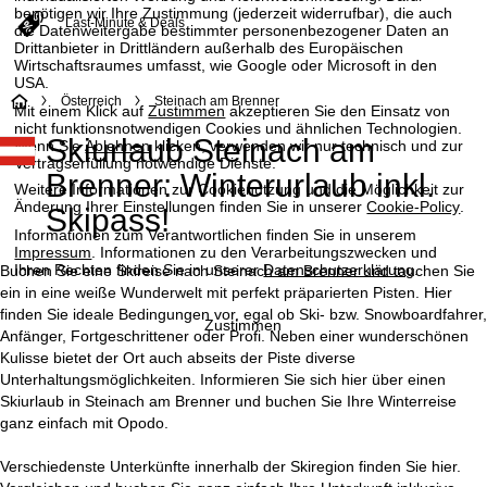
benötigen wir Ihre Zustimmung (jederzeit widerrufbar), die auch
Last-Minute & Deals
die Datenweitergabe bestimmter personenbezogener Daten an
Drittanbieter in Drittländern außerhalb des Europäischen
Wirtschaftsraumes umfasst, wie Google oder Microsoft in den
USA.
S
Österreich
Steinach am Brenner
Mit einem Klick auf
Zustimmen
akzeptieren Sie den Einsatz von
nicht funktionsnotwendigen Cookies und ähnlichen Technologien.
Skiurlaub Steinach am
t
Wenn Sie
Ablehnen
klicken, verwenden wir nur technisch und zur
Vertragserfüllung notwendige Dienste.
Brenner: Winterurlaub inkl.
a
Weitere Informationen zur Cookienutzung und die Möglichkeit zur
Änderung Ihrer Einstellungen finden Sie in unserer
Cookie-Policy
.
Skipass!
r
Informationen zum Verantwortlichen finden Sie in unserem
Impressum
. Informationen zu den Verarbeitungszwecken und
Ihren Rechten finden Sie in unserer
Datenschutzerklärung
.
Buchen Sie eine Skireise nach Steinach am Brenner und tauchen Sie
t
ein in eine weiße Wunderwelt mit perfekt präparierten Pisten. Hier
finden Sie ideale Bedingungen vor, egal ob Ski- bzw. Snowboardfahrer,
s
Zustimmen
Anfänger, Fortgeschrittener oder Profi. Neben einer wunderschönen
Kulisse bietet der Ort auch abseits der Piste diverse
e
Unterhaltungsmöglichkeiten. Informieren Sie sich hier über einen
Skiurlaub in Steinach am Brenner und buchen Sie Ihre Winterreise
i
ganz einfach mit Opodo.
t
Verschiedenste Unterkünfte innerhalb der Skiregion finden Sie hier.