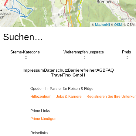
©
Maptoolkit
©
OSM
, © OSM
Suchen…
Sterne-Kategorie
Weiterempfehlungsrate
Preis
Impressum
Datenschutz
Barrierefreiheit
AGB
FAQ
TravelTrex GmbH