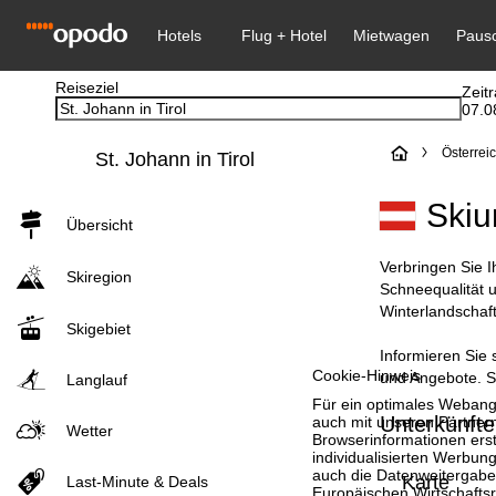
Reiseziel
Zeit
07.0
S
Österrei
St. Johann in Tirol
t
Skiu
Übersicht
a
Verbringen Sie I
Skiregion
r
Schneequalität 
Winterlandschaf
Skigebiet
t
Informieren Sie 
Cookie-Hinweis
und Angebote. So
s
Langlauf
Für ein optimales Webange
Unterkünfte 
auch mit unseren Partnern
e
Wetter
Browserinformationen erste
individualisierten Werbun
i
auch die Datenweitergabe
Karte
Last-Minute & Deals
Europäischen Wirtschafts