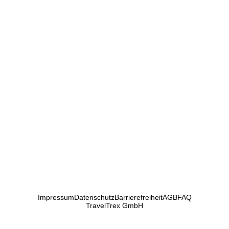
Impressum
Datenschutz
Barrierefreiheit
AGB
FAQ
TravelTrex GmbH