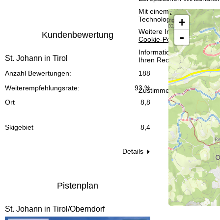
t
Mit einem Klick auf
Zusti
Technologien. Wenn Sie
A
+
e
Weitere Informationen zur
Kundenbewertung
-
Cookie-Policy
.
Informationen zum Verant
St. Johann in Tirol
Ihren Rechten finden Sie 
Anzahl Bewertungen:
188
Weiterempfehlungsrate:
93 %
Zustimmen
Ort
8,8
Skigebiet
8,4
Details
Pistenplan
St. Johann in Tirol/Oberndorf