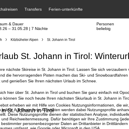
raum & Dauer
Personen
8.26 – 31.05.28 | 7 Nächte
beliebig
ch
Kitzbüheler Alpen
St. Johann in Tirol
rlaub St. Johann in Tirol: Winterur
hre nächste Skireise in St. Johann in Tirol. Lassen Sie sich verzaubern
und die hervorragenden Pisten machen das Ski- und Snowboardfahren zu
t und genießen Sie Ihren nächsten Urlaub im Schnee.
sich hier über St. Johann in Tirol und buchen Sie ganz einfach mit Opo
 können Sie noch heute Ihren nächsten Skiurlaub in St. Johann in Tiro
bot erheben wir mit Hilfe von Cookies Nutzungsinformationen, die wir
in St. Johann in Tirol
 teilen. Auf Basis Ihrer Aktivitäten werden dabei Nutzungsprofile anh
llt. Diese Nutzungsprofile dienen der statistischen Analyse, individue
g und Reichweitenmessung. Dafür benötigen wir Ihre Zustimmung (jederz
 bestimmter personenbezogener Daten an Drittanbieter in Drittländern
raumes umfasst, wie Google oder Microsoft in den USA.