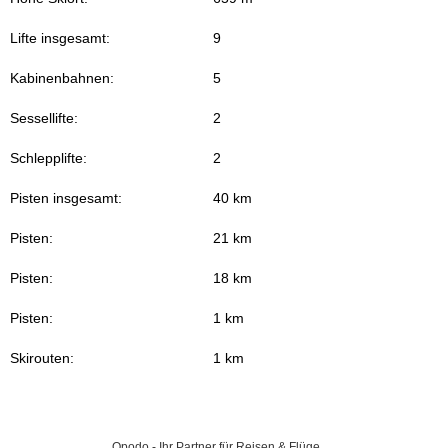
Lifte insgesamt:
9
Kabinenbahnen:
5
Sessellifte:
2
Schlepplifte:
2
Pisten insgesamt:
40 km
Pisten:
21 km
Pisten:
18 km
Pisten:
1 km
Skirouten:
1 km