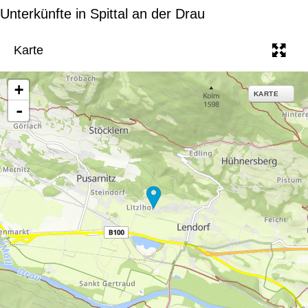
e
Unterkünfte in Spittal an der Drau
Karte
+
KARTE
-