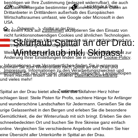
benötigen wir Ihre Zustimmung (jederzeit widerrufbar), die auch
Wetter
Last-Minute & Deals
die Datenweitergabe bestimmter personenbezogener Daten an
Drittanbieter in Drittländern außerhalb des Europäischen
Wirtschaftsraumes umfasst, wie Google oder Microsoft in den
USA.
S
Österreich
Spittal an der Drau
Mit einem Klick auf
Zustimmen
akzeptieren Sie den Einsatz von
nicht funktionsnotwendigen Cookies und ähnlichen Technologien.
Wenn Sie
Ablehnen
klicken, verwenden wir nur technisch und zur
Skiurlaub Spittal an der Drau:
t
Vertragserfüllung notwendige Dienste.
Winterurlaub inkl. Skipass!
Weitere Informationen zur Cookienutzung und die Möglichkeit zur
a
Änderung Ihrer Einstellungen finden Sie in unserer
Cookie-Policy
.
Informationen zum Verantwortlichen finden Sie in unserem
r
Kommen Sie zum Winterurlaub nach Spittal an der Drau und
Impressum
. Informationen zu den Verarbeitungszwecken und
informieren Sie sich hier über Skigebiete, Regionen, Langlaufloipen
Ihren Rechten finden Sie in unserer
Datenschutzerklärung
.
t
und vieles mehr!
Zustimmen
Spittal an der Drau bietet alles, was das Skifahrer-Herz höher
s
schlagen lässt: Steile Pisten für Profis, sachtere Hänge für Anfänger
und wunderschöne Landschaften für Jedermann. Genießen Sie die
e
urige Gelassenheit in den Bergen und erleben Sie die besondere
Gemütlichkeit, die der Winterurlaub mit sich bringt. Erleben Sie den
i
schneebedeckten Ort und buchen Sie Ihre Skireise ganz einfach
online. Vergleichen Sie verschiedene Angebote und finden Sie hier
t
eine Übersicht aller Unterkünfte in Spittal an der Drau.