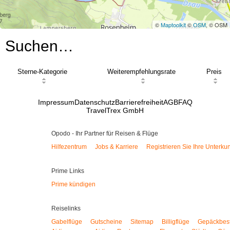
©
Maptoolkit
©
OSM
, © OSM
Suchen…
Sterne-Kategorie
Weiterempfehlungsrate
Preis
Impressum
Datenschutz
Barrierefreiheit
AGB
FAQ
TravelTrex GmbH