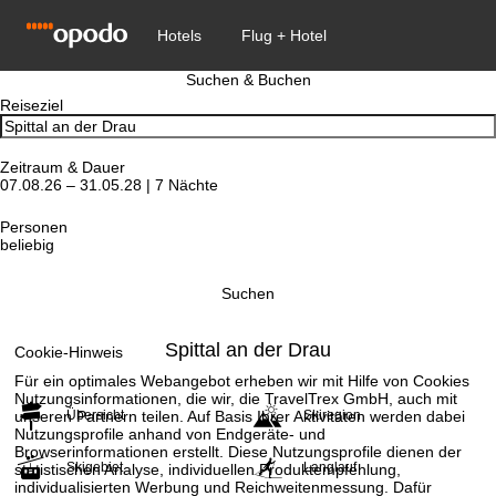
Suchen & Buchen
Reiseziel
Zeitraum & Dauer
07.08.26 – 31.05.28 | 7 Nächte
Personen
beliebig
Suchen
Spittal an der Drau
Cookie-Hinweis
Für ein optimales Webangebot erheben wir mit Hilfe von Cookies
Nutzungsinformationen, die wir, die TravelTrex GmbH, auch mit
unseren Partnern teilen. Auf Basis Ihrer Aktivitäten werden dabei
Übersicht
Skiregion
Nutzungsprofile anhand von Endgeräte- und
Browserinformationen erstellt. Diese Nutzungsprofile dienen der
Skigebiet
Langlauf
statistischen Analyse, individuellen Produktempfehlung,
individualisierten Werbung und Reichweitenmessung. Dafür