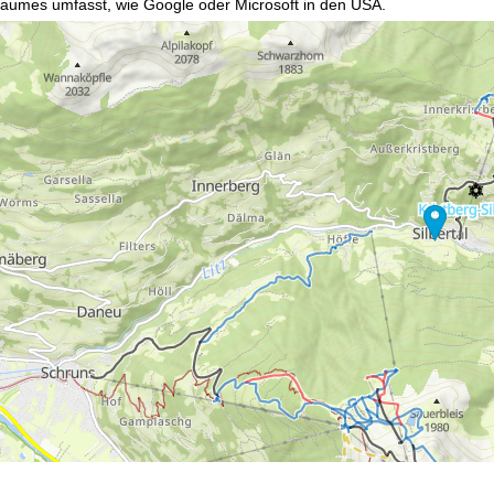
raumes umfasst, wie Google oder Microsoft in den USA.
mmen
akzeptieren Sie den Einsatz von nicht funktionsnotwendigen Cook
blehnen
klicken, verwenden wir nur technisch und zur Vertragserfüllun
 Cookienutzung und die Möglichkeit zur Änderung Ihrer Einstellungen f
wortlichen finden Sie in unserem
Impressum
. Informationen zu den V
in unserer
Datenschutzerklärung
.