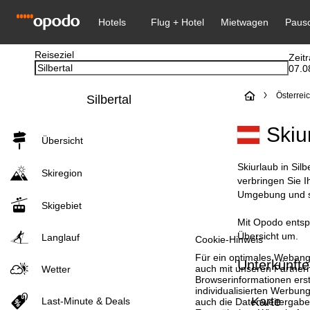
Reiseziel
Zeit
07.0
S
Österrei
Silbertal
t
Skiu
Übersicht
a
Skiurlaub in Sil
Skiregion
r
verbringen Sie 
Umgebung und stü
Skigebiet
t
Mit Opodo entspa
Übersicht um.
s
Langlauf
Cookie-Hinweis
Für ein optimales Webange
Unterkünfte 
e
auch mit unseren Partnern
Wetter
Browserinformationen erste
individualisierten Werbun
i
Karte
Last-Minute & Deals
auch die Datenweitergabe