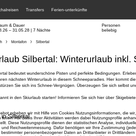
raum & Dauer
Personen
8.26 – 31.05.28 | 7 Nächte
beliebig
ch
Montafon
Silbertal
rlaub Silbertal: Winterurlaub inkl.
bertal bedeutet wunderschöne Pisten und perfekte Bedingungen. Erleben
Ihren nächsten Winterurlaub in diesem Schneeparadies. Hier kommt di
rzen Sie sich ins Schnee-Vergnügen. Überzeugen Sie sich selbst und v
nnt in den Skiurlaub starten! Informieren Sie sich hier über Skigebiete
bot erheben wir mit Hilfe von Cookies Nutzungsinformationen, die wir
in Silbertal
 teilen. Auf Basis Ihrer Aktivitäten werden dabei Nutzungsprofile anh
llt. Diese Nutzungsprofile dienen der statistischen Analyse, individue
g und Reichweitenmessung. Dafür benötigen wir Ihre Zustimmung (jederz
 bestimmter personenbezogener Daten an Drittanbieter in Drittländern