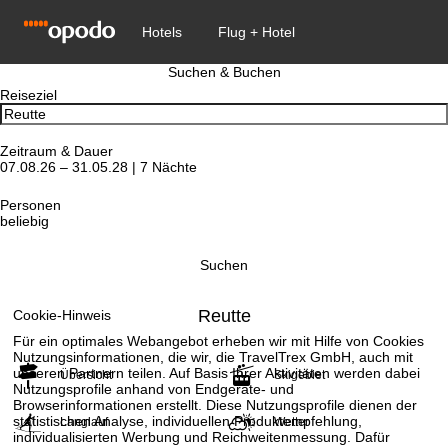
Suchen & Buchen
Reiseziel
Zeitraum & Dauer
07.08.26 – 31.05.28 | 7 Nächte
Personen
beliebig
Suchen
Reutte
Cookie-Hinweis
Für ein optimales Webangebot erheben wir mit Hilfe von Cookies
Nutzungsinformationen, die wir, die TravelTrex GmbH, auch mit
unseren Partnern teilen. Auf Basis Ihrer Aktivitäten werden dabei
Übersicht
Skigebiet
Nutzungsprofile anhand von Endgeräte- und
Browserinformationen erstellt. Diese Nutzungsprofile dienen der
statistischen Analyse, individuellen Produktempfehlung,
Langlauf
Wetter
individualisierten Werbung und Reichweitenmessung. Dafür