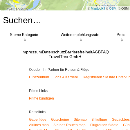
©
Maptoolkit
©
OSM
, © OSM
Suchen…
Sterne-Kategorie
Weiterempfehlungsrate
Preis
Impressum
Datenschutz
Barrierefreiheit
AGB
FAQ
TravelTrex GmbH