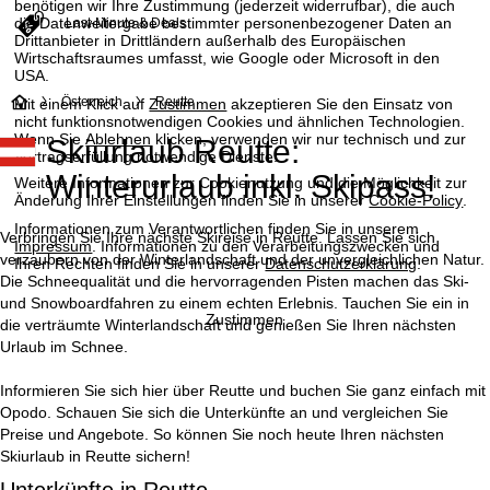
benötigen wir Ihre Zustimmung (jederzeit widerrufbar), die auch
die Datenweitergabe bestimmter personenbezogener Daten an
Last-Minute & Deals
Drittanbieter in Drittländern außerhalb des Europäischen
Wirtschaftsraumes umfasst, wie Google oder Microsoft in den
USA.
S
Österreich
Reutte
Mit einem Klick auf
Zustimmen
akzeptieren Sie den Einsatz von
nicht funktionsnotwendigen Cookies und ähnlichen Technologien.
Wenn Sie
Ablehnen
klicken, verwenden wir nur technisch und zur
Skiurlaub Reutte:
t
Vertragserfüllung notwendige Dienste.
Winterurlaub inkl. Skipass!
Weitere Informationen zur Cookienutzung und die Möglichkeit zur
a
Änderung Ihrer Einstellungen finden Sie in unserer
Cookie-Policy
.
Informationen zum Verantwortlichen finden Sie in unserem
r
Verbringen Sie Ihre nächste Skireise in Reutte. Lassen Sie sich
Impressum
. Informationen zu den Verarbeitungszwecken und
verzaubern von der Winterlandschaft und der unvergleichlichen Natur.
Ihren Rechten finden Sie in unserer
Datenschutzerklärung
.
t
Die Schneequalität und die hervorragenden Pisten machen das Ski-
und Snowboardfahren zu einem echten Erlebnis. Tauchen Sie ein in
Zustimmen
die verträumte Winterlandschaft und genießen Sie Ihren nächsten
s
Urlaub im Schnee.
e
Informieren Sie sich hier über Reutte und buchen Sie ganz einfach mit
Opodo. Schauen Sie sich die Unterkünfte an und vergleichen Sie
i
Preise und Angebote. So können Sie noch heute Ihren nächsten
Skiurlaub in Reutte sichern!
t
Unterkünfte in Reutte