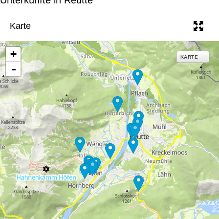
e
Karte
+
KARTE
-