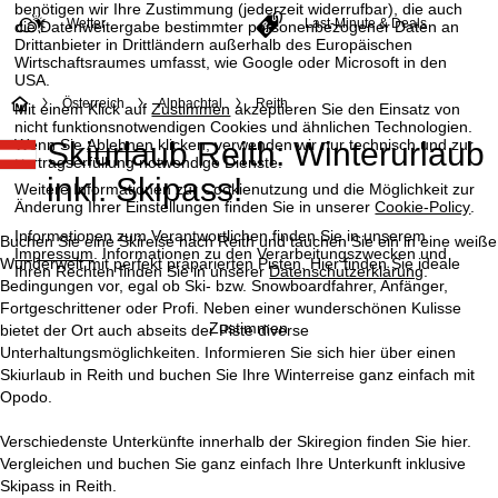
benötigen wir Ihre Zustimmung (jederzeit widerrufbar), die auch
Wetter
Last-Minute & Deals
die Datenweitergabe bestimmter personenbezogener Daten an
Drittanbieter in Drittländern außerhalb des Europäischen
Wirtschaftsraumes umfasst, wie Google oder Microsoft in den
USA.
S
Österreich
Alpbachtal
Reith
Mit einem Klick auf
Zustimmen
akzeptieren Sie den Einsatz von
nicht funktionsnotwendigen Cookies und ähnlichen Technologien.
Wenn Sie
Ablehnen
klicken, verwenden wir nur technisch und zur
Skiurlaub Reith: Winterurlaub
t
Vertragserfüllung notwendige Dienste.
inkl. Skipass!
Weitere Informationen zur Cookienutzung und die Möglichkeit zur
a
Änderung Ihrer Einstellungen finden Sie in unserer
Cookie-Policy
.
Informationen zum Verantwortlichen finden Sie in unserem
r
Buchen Sie eine Skireise nach Reith und tauchen Sie ein in eine weiße
Impressum
. Informationen zu den Verarbeitungszwecken und
Wunderwelt mit perfekt präparierten Pisten. Hier finden Sie ideale
Ihren Rechten finden Sie in unserer
Datenschutzerklärung
.
t
Bedingungen vor, egal ob Ski- bzw. Snowboardfahrer, Anfänger,
Fortgeschrittener oder Profi. Neben einer wunderschönen Kulisse
Zustimmen
bietet der Ort auch abseits der Piste diverse
s
Unterhaltungsmöglichkeiten. Informieren Sie sich hier über einen
Skiurlaub in Reith und buchen Sie Ihre Winterreise ganz einfach mit
e
Opodo.
i
Verschiedenste Unterkünfte innerhalb der Skiregion finden Sie hier.
Vergleichen und buchen Sie ganz einfach Ihre Unterkunft inklusive
t
Skipass in Reith.