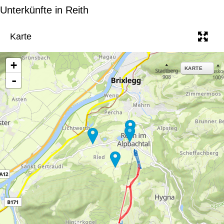
e
Unterkünfte in Reith
Karte
+
KARTE
-