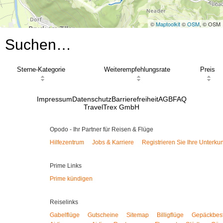
©
Maptoolkit
©
OSM
, © OSM
Suchen…
Sterne-Kategorie
Weiterempfehlungsrate
Preis
Impressum
Datenschutz
Barrierefreiheit
AGB
FAQ
TravelTrex GmbH