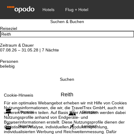
Suchen & Buchen
Reiseziel
Zeitraum & Dauer
07.08.26 – 31.05.28 | 7 Nächte
Personen
beliebig
Suchen
Reith
Cookie-Hinweis
Für ein optimales Webangebot erheben wir mit Hilfe von Cookies
Nutzungsinformationen, die wir, die TravelTrex GmbH, auch mit
unseren Partnern teilen. Auf Basis Ihrer Aktivitäten werden dabei
Übersicht
Skiregion
Nutzungsprofile anhand von Endgeräte- und
Browserinformationen erstellt. Diese Nutzungsprofile dienen der
Skigebiet
Langlauf
statistischen Analyse, individuellen Produktempfehlung,
individualisierten Werbung und Reichweitenmessung. Dafür