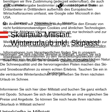
benötigen wir Ihre Zustimmung (jederzeit widerrufbar), die auch
die Datenweitergabe bestimmter personenbezogener Daten an
Wetter
Last-Minute & Deals
Drittanbieter in Drittländern außerhalb des Europäischen
Wirtschaftsraumes umfasst, wie Google oder Microsoft in den
USA.
S
Österreich
Millstätter See
Millstatt
Mit einem Klick auf
Zustimmen
akzeptieren Sie den Einsatz von
nicht funktionsnotwendigen Cookies und ähnlichen Technologien.
Wenn Sie
Ablehnen
klicken, verwenden wir nur technisch und zur
Skiurlaub Millstatt:
t
Vertragserfüllung notwendige Dienste.
Winterurlaub inkl. Skipass!
Weitere Informationen zur Cookienutzung und die Möglichkeit zur
a
Änderung Ihrer Einstellungen finden Sie in unserer
Cookie-Policy
.
Informationen zum Verantwortlichen finden Sie in unserem
r
Verbringen Sie Ihre nächste Skireise in Millstatt. Lassen Sie sich
Impressum
. Informationen zu den Verarbeitungszwecken und
verzaubern von der Winterlandschaft und der unvergleichlichen Natur.
Ihren Rechten finden Sie in unserer
Datenschutzerklärung
.
t
Die Schneequalität und die hervorragenden Pisten machen das Ski-
und Snowboardfahren zu einem echten Erlebnis. Tauchen Sie ein in
Zustimmen
die verträumte Winterlandschaft und genießen Sie Ihren nächsten
s
Urlaub im Schnee.
e
Informieren Sie sich hier über Millstatt und buchen Sie ganz einfach
mit Opodo. Schauen Sie sich die Unterkünfte an und vergleichen Sie
i
Preise und Angebote. So können Sie noch heute Ihren nächsten
Skiurlaub in Millstatt sichern!
t
Unterkünfte in Millstatt