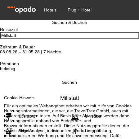
Suchen & Buchen
Reiseziel
Zeitraum & Dauer
08.08.26 – 31.05.28 | 7 Nächte
Personen
beliebig
Suchen
Millstatt
Cookie-Hinweis
Für ein optimales Webangebot erheben wir mit Hilfe von Cookies
Nutzungsinformationen, die wir, die TravelTrex GmbH, auch mit
unseren Partnern teilen. Auf Basis Ihrer Aktivitäten werden dabei
Übersicht
Skiregion
Nutzungsprofile anhand von Endgeräte- und
Browserinformationen erstellt. Diese Nutzungsprofile dienen der
statistischen Analyse, individuellen Produktempfehlung,
Skigebiet
Langlauf
individualisierten Werbung und Reichweitenmessung. Dafür