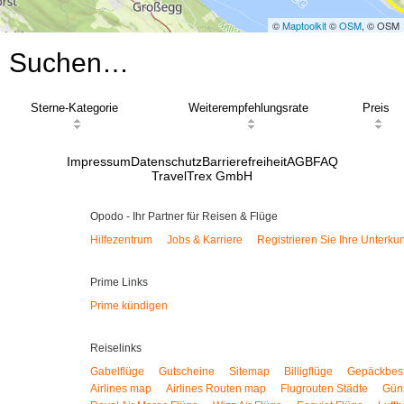
©
Maptoolkit
©
OSM
, © OSM
Suchen…
Sterne-Kategorie
Weiterempfehlungsrate
Preis
Impressum
Datenschutz
Barrierefreiheit
AGB
FAQ
TravelTrex GmbH