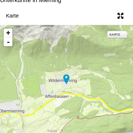
e
Karte
+
KARTE
-