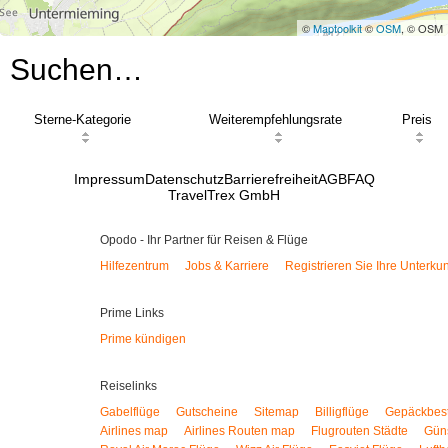
©
Maptoolkit
©
OSM
, © OSM
Suchen…
Sterne-Kategorie
Weiterempfehlungsrate
Preis
Impressum
Datenschutz
Barrierefreiheit
AGB
FAQ
TravelTrex GmbH