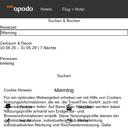
Suchen & Buchen
Reiseziel
Zeitraum & Dauer
10.08.26 – 31.05.28 | 7 Nächte
Personen
beliebig
Suchen
Mieming
Cookie-Hinweis
Für ein optimales Webangebot erheben wir mit Hilfe von Cookies
Nutzungsinformationen, die wir, die TravelTrex GmbH, auch mit
unseren Partnern teilen. Auf Basis Ihrer Aktivitäten werden dabei
Übersicht
Skigebiet
Nutzungsprofile anhand von Endgeräte- und
Browserinformationen erstellt. Diese Nutzungsprofile dienen der
statistischen Analyse, individuellen Produktempfehlung,
Langlauf
Wetter
individualisierten Werbung und Reichweitenmessung. Dafür