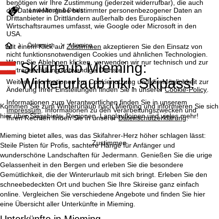
benötigen wir Ihre Zustimmung (jederzeit widerrufbar), die auch
die Datenweitergabe bestimmter personenbezogener Daten an
Last-Minute & Deals
Drittanbieter in Drittländern außerhalb des Europäischen
Wirtschaftsraumes umfasst, wie Google oder Microsoft in den
USA.
S
Österreich
Mieming
Mit einem Klick auf
Zustimmen
akzeptieren Sie den Einsatz von
nicht funktionsnotwendigen Cookies und ähnlichen Technologien.
Wenn Sie
Ablehnen
klicken, verwenden wir nur technisch und zur
Skiurlaub Mieming:
t
Vertragserfüllung notwendige Dienste.
Winterurlaub inkl. Skipass!
Weitere Informationen zur Cookienutzung und die Möglichkeit zur
a
Änderung Ihrer Einstellungen finden Sie in unserer
Cookie-Policy
.
Informationen zum Verantwortlichen finden Sie in unserem
r
Kommen Sie zum Winterurlaub nach Mieming und informieren Sie sich
Impressum
. Informationen zu den Verarbeitungszwecken und
hier über Skigebiete, Regionen, Langlaufloipen und vieles mehr!
Ihren Rechten finden Sie in unserer
Datenschutzerklärung
.
t
Mieming bietet alles, was das Skifahrer-Herz höher schlagen lässt:
Zustimmen
Steile Pisten für Profis, sachtere Hänge für Anfänger und
s
wunderschöne Landschaften für Jedermann. Genießen Sie die urige
Gelassenheit in den Bergen und erleben Sie die besondere
e
Gemütlichkeit, die der Winterurlaub mit sich bringt. Erleben Sie den
schneebedeckten Ort und buchen Sie Ihre Skireise ganz einfach
i
online. Vergleichen Sie verschiedene Angebote und finden Sie hier
eine Übersicht aller Unterkünfte in Mieming.
t
Unterkünfte in Mieming