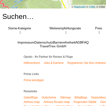
©
Maptoolkit
©
OSM
, © OSM
Suchen…
Sterne-Kategorie
Weiterempfehlungsrate
Preis
Impressum
Datenschutz
Barrierefreiheit
AGB
FAQ
TravelTrex GmbH