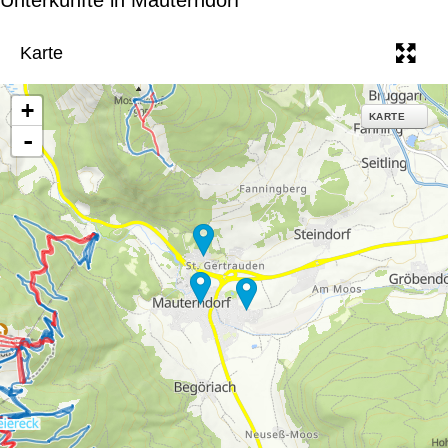
e
Karte
+
KARTE
-