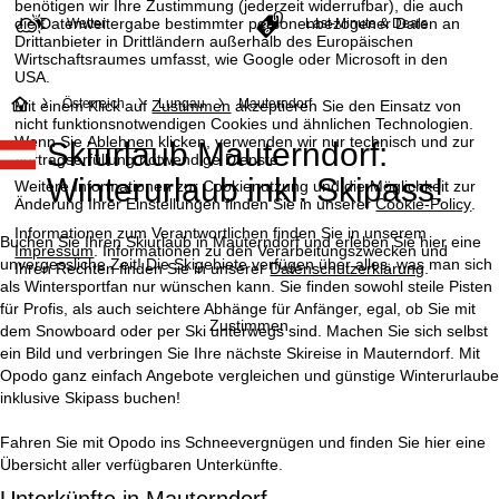
benötigen wir Ihre Zustimmung (jederzeit widerrufbar), die auch
die Datenweitergabe bestimmter personenbezogener Daten an
Wetter
Last-Minute & Deals
Drittanbieter in Drittländern außerhalb des Europäischen
Wirtschaftsraumes umfasst, wie Google oder Microsoft in den
USA.
S
Österreich
Lungau
Mauterndorf
Mit einem Klick auf
Zustimmen
akzeptieren Sie den Einsatz von
nicht funktionsnotwendigen Cookies und ähnlichen Technologien.
Wenn Sie
Ablehnen
klicken, verwenden wir nur technisch und zur
Skiurlaub Mauterndorf:
t
Vertragserfüllung notwendige Dienste.
Winterurlaub inkl. Skipass!
Weitere Informationen zur Cookienutzung und die Möglichkeit zur
a
Änderung Ihrer Einstellungen finden Sie in unserer
Cookie-Policy
.
Informationen zum Verantwortlichen finden Sie in unserem
r
Buchen Sie Ihren Skiurlaub in Mauterndorf und erleben Sie hier eine
Impressum
. Informationen zu den Verarbeitungszwecken und
unvergessliche Zeit! Die Skigebiete verfügen über alles, was man sich
Ihren Rechten finden Sie in unserer
Datenschutzerklärung
.
t
als Wintersportfan nur wünschen kann. Sie finden sowohl steile Pisten
für Profis, als auch seichtere Abhänge für Anfänger, egal, ob Sie mit
Zustimmen
dem Snowboard oder per Ski unterwegs sind. Machen Sie sich selbst
s
ein Bild und verbringen Sie Ihre nächste Skireise in Mauterndorf. Mit
Opodo ganz einfach Angebote vergleichen und günstige Winterurlaube
e
inklusive Skipass buchen!
i
Fahren Sie mit Opodo ins Schneevergnügen und finden Sie hier eine
Übersicht aller verfügbaren Unterkünfte.
t
Unterkünfte in Mauterndorf