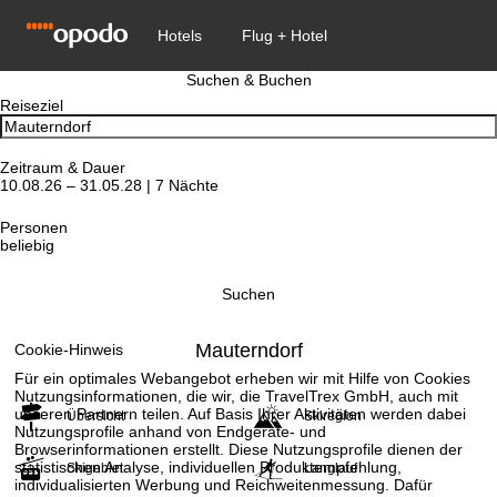
Suchen & Buchen
Reiseziel
Zeitraum & Dauer
10.08.26 – 31.05.28 | 7 Nächte
Personen
beliebig
Suchen
Mauterndorf
Cookie-Hinweis
Für ein optimales Webangebot erheben wir mit Hilfe von Cookies
Nutzungsinformationen, die wir, die TravelTrex GmbH, auch mit
unseren Partnern teilen. Auf Basis Ihrer Aktivitäten werden dabei
Übersicht
Skiregion
Nutzungsprofile anhand von Endgeräte- und
Browserinformationen erstellt. Diese Nutzungsprofile dienen der
statistischen Analyse, individuellen Produktempfehlung,
Skigebiet
Langlauf
individualisierten Werbung und Reichweitenmessung. Dafür