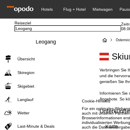
Reiseziel
Zeit
08.0
S
Österrei
Leogang
t
Skiu
Übersicht
a
Verbringen Sie I
Skiregion
r
und die hervorr
genießen Sie Ih
Skigebiet
t
Informieren Sie 
Angebote. So kö
s
Langlauf
Cookie-Hinweis
Für ein optimales Webange
Unterkünfte
e
Wetter
auch mit unseren Partnern
Browserinformationen erste
individualisierten Werbun
i
Karte
Last-Minute & Deals
auch die Datenweitergabe