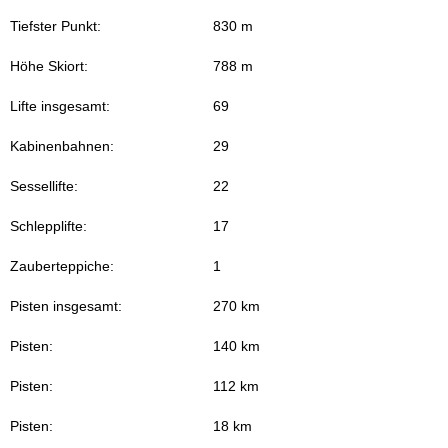
Tiefster Punkt:
830 m
Höhe Skiort:
788 m
Lifte insgesamt:
69
Kabinenbahnen:
29
Sessellifte:
22
Schlepplifte:
17
Zauberteppiche:
1
Pisten insgesamt:
270 km
Pisten:
140 km
Pisten:
112 km
Pisten:
18 km