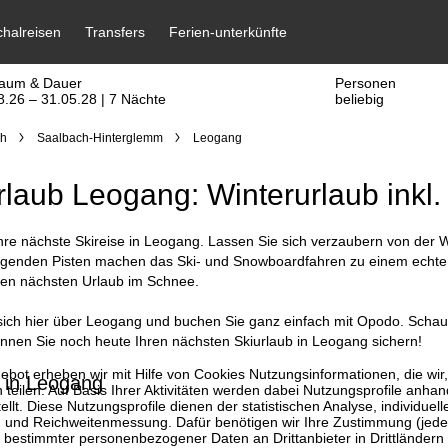
raum & Dauer
Personen
8.26 – 31.05.28 | 7 Nächte
beliebig
ch
Saalbach-Hinterglemm
Leogang
rlaub Leogang: Winterurlaub inkl.
hre nächste Skireise in Leogang. Lassen Sie sich verzaubern von der W
agenden Pisten machen das Ski- und Snowboardfahren zu einem echten E
ren nächsten Urlaub im Schnee.
sich hier über Leogang und buchen Sie ganz einfach mit Opodo. Schaue
nnen Sie noch heute Ihren nächsten Skiurlaub in Leogang sichern!
bot erheben wir mit Hilfe von Cookies Nutzungsinformationen, die wir
 in Leogang
 teilen. Auf Basis Ihrer Aktivitäten werden dabei Nutzungsprofile anh
llt. Diese Nutzungsprofile dienen der statistischen Analyse, individue
g und Reichweitenmessung. Dafür benötigen wir Ihre Zustimmung (jederz
 bestimmter personenbezogener Daten an Drittanbieter in Drittländern