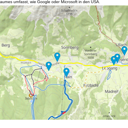
raumes umfasst, wie Google oder Microsoft in den USA.
mmen
akzeptieren Sie den Einsatz von nicht funktionsnotwendigen Cook
blehnen
klicken, verwenden wir nur technisch und zur Vertragserfüllun
 Cookienutzung und die Möglichkeit zur Änderung Ihrer Einstellungen f
wortlichen finden Sie in unserem
Impressum
. Informationen zu den V
in unserer
Datenschutzerklärung
.