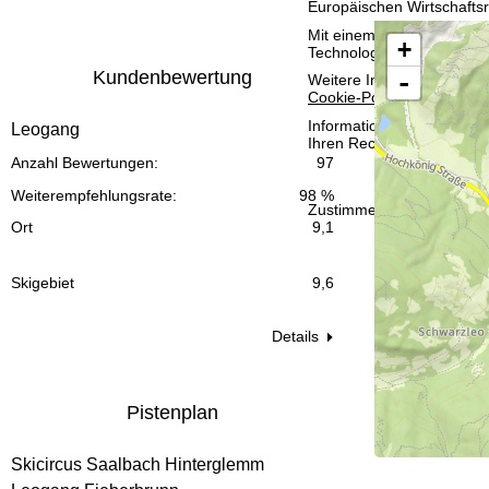
Europäischen Wirtschafts
t
Mit einem Klick auf
Zusti
+
Technologien. Wenn Sie
A
e
Kundenbewertung
-
Weitere Informationen zur
Cookie-Policy
.
Informationen zum Verant
Leogang
Ihren Rechten finden Sie 
Anzahl Bewertungen:
97
Weiterempfehlungsrate:
98 %
Zustimmen
Ort
9,1
Skigebiet
9,6
Details
Pistenplan
Skicircus Saalbach Hinterglemm