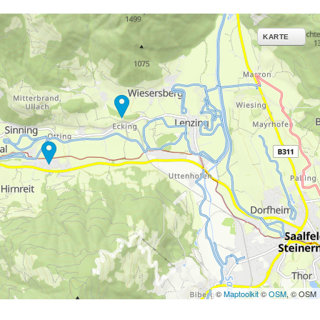
ies und ähnlichen
g notwendige Dienste.
KARTE
inden Sie in unserer
erarbeitungszwecken und
©
Maptoolkit
©
OSM
, © OSM