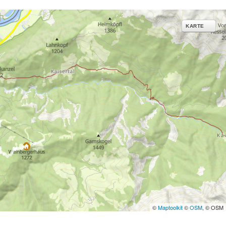
ies und ähnlichen
g notwendige Dienste.
KARTE
inden Sie in unserer
erarbeitungszwecken und
©
Maptoolkit
©
OSM
, © OSM