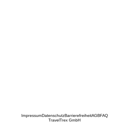
Impressum
Datenschutz
Barrierefreiheit
AGB
FAQ
TravelTrex GmbH