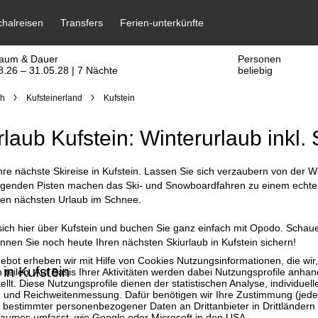
raum & Dauer
Personen
8.26 – 31.05.28 | 7 Nächte
beliebig
ch
Kufsteinerland
Kufstein
rlaub Kufstein: Winterurlaub inkl. 
hre nächste Skireise in Kufstein. Lassen Sie sich verzaubern von der W
agenden Pisten machen das Ski- und Snowboardfahren zu einem echten E
ren nächsten Urlaub im Schnee.
sich hier über Kufstein und buchen Sie ganz einfach mit Opodo. Schaue
nen Sie noch heute Ihren nächsten Skiurlaub in Kufstein sichern!
bot erheben wir mit Hilfe von Cookies Nutzungsinformationen, die wir
 in Kufstein
 teilen. Auf Basis Ihrer Aktivitäten werden dabei Nutzungsprofile anh
llt. Diese Nutzungsprofile dienen der statistischen Analyse, individue
g und Reichweitenmessung. Dafür benötigen wir Ihre Zustimmung (jederz
 bestimmter personenbezogener Daten an Drittanbieter in Drittländern
raumes umfasst, wie Google oder Microsoft in den USA.