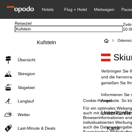
Reiseziel
Zeit
10.0
S
Österrei
Kufstein
t
Skiu
Übersicht
a
Verbringen Sie I
Skiregion
r
und die hervorr
genießen Sie Ih
Skigebiet
t
Informieren Sie 
Angebote. So kön
Cookie-Hinweis
s
Langlauf
Für ein optimales Webange
Unterkünfte
e
auch mit unseren Partnern
Wetter
Browserinformationen erste
individualisierten Werbun
i
auch die Datenweitergabe
Karte
Last-Minute & Deals
Europäischen Wirtschafts