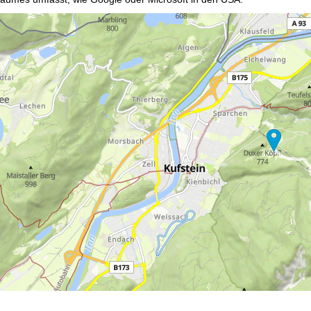
mmen
akzeptieren Sie den Einsatz von nicht funktionsnotwendigen Cook
blehnen
klicken, verwenden wir nur technisch und zur Vertragserfüllun
 Cookienutzung und die Möglichkeit zur Änderung Ihrer Einstellungen f
wortlichen finden Sie in unserem
Impressum
. Informationen zu den V
in unserer
Datenschutzerklärung
.