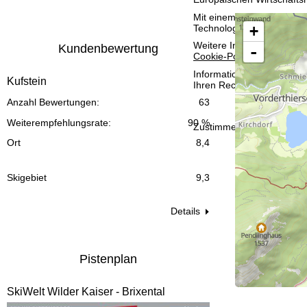
t
Mit einem Klick auf
Zusti
+
Technologien. Wenn Sie
A
e
Weitere Informationen zur
Kundenbewertung
-
Cookie-Policy
.
Informationen zum Verant
Kufstein
Ihren Rechten finden Sie 
Anzahl Bewertungen:
63
Weiterempfehlungsrate:
90 %
Zustimmen
Ort
8,4
Skigebiet
9,3
Details
Pistenplan
SkiWelt Wilder Kaiser - Brixental