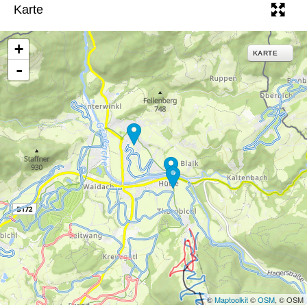
Karte
+
KARTE
-
©
Maptoolkit
©
OSM
, © OSM