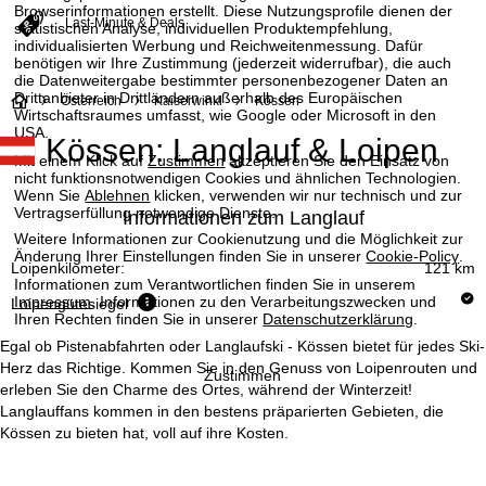
Browserinformationen erstellt. Diese Nutzungsprofile dienen der
Last-Minute & Deals
statistischen Analyse, individuellen Produktempfehlung,
individualisierten Werbung und Reichweitenmessung. Dafür
benötigen wir Ihre Zustimmung (jederzeit widerrufbar), die auch
die Datenweitergabe bestimmter personenbezogener Daten an
Drittanbieter in Drittländern außerhalb des Europäischen
S
Österreich
Kaiserwinkl
Kössen
Wirtschaftsraumes umfasst, wie Google oder Microsoft in den
USA.
Kössen: Langlauf & Loipen
t
Mit einem Klick auf
Zustimmen
akzeptieren Sie den Einsatz von
nicht funktionsnotwendigen Cookies und ähnlichen Technologien.
a
Wenn Sie
Ablehnen
klicken, verwenden wir nur technisch und zur
Vertragserfüllung notwendige Dienste.
Informationen zum Langlauf
r
Weitere Informationen zur Cookienutzung und die Möglichkeit zur
Änderung Ihrer Einstellungen finden Sie in unserer
Cookie-Policy
.
Loipenkilometer:
121 km
t
Informationen zum Verantwortlichen finden Sie in unserem
Impressum
. Informationen zu den Verarbeitungszwecken und
Loipengütesiegel
Ihren Rechten finden Sie in unserer
Datenschutzerklärung
.
s
Egal ob Pistenabfahrten oder Langlaufski - Kössen bietet für jedes Ski-
e
Herz das Richtige. Kommen Sie in den Genuss von Loipenrouten und
Zustimmen
erleben Sie den Charme des Ortes, während der Winterzeit!
Langlauffans kommen in den bestens präparierten Gebieten, die
i
Kössen zu bieten hat, voll auf ihre Kosten.
t