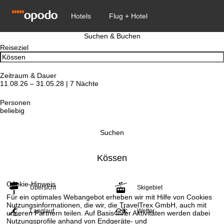
Suchen & Buchen
Reiseziel
Zeitraum & Dauer
11.08.26 – 31.05.28 | 7 Nächte
Personen
beliebig
Suchen
Kössen
Cookie-Hinweis
Übersicht
Skigebiet
Für ein optimales Webangebot erheben wir mit Hilfe von Cookies
Nutzungsinformationen, die wir, die TravelTrex GmbH, auch mit
Langlauf
Wetter
unseren Partnern teilen. Auf Basis Ihrer Aktivitäten werden dabei
Nutzungsprofile anhand von Endgeräte- und