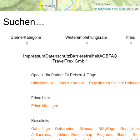
©
Maptoolkit
©
OSM
, © OSM
Suchen…
Sterne-Kategorie
Weiterempfehlungsrate
Preis
Impressum
Datenschutz
Barrierefreiheit
AGB
FAQ
TravelTrex GmbH