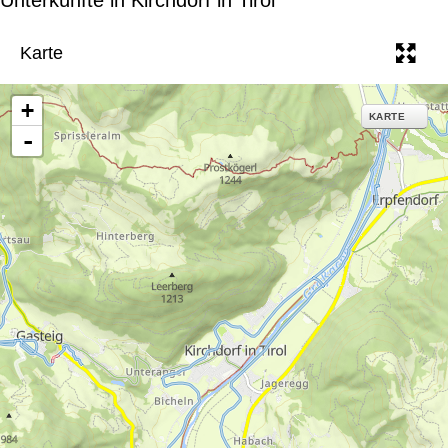
e
Karte
+
KARTE
-