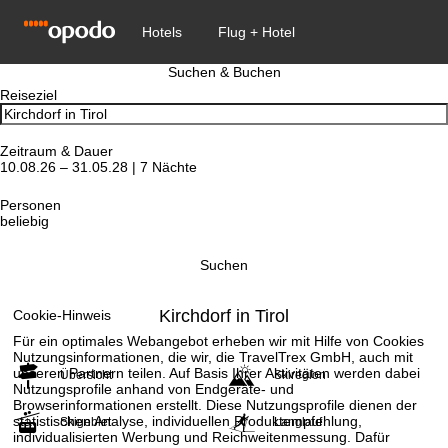
Suchen & Buchen
Reiseziel
Zeitraum & Dauer
10.08.26 – 31.05.28 | 7 Nächte
Personen
beliebig
Suchen
Kirchdorf in Tirol
Cookie-Hinweis
Für ein optimales Webangebot erheben wir mit Hilfe von Cookies
Nutzungsinformationen, die wir, die TravelTrex GmbH, auch mit
unseren Partnern teilen. Auf Basis Ihrer Aktivitäten werden dabei
Übersicht
Skiregion
Nutzungsprofile anhand von Endgeräte- und
Browserinformationen erstellt. Diese Nutzungsprofile dienen der
statistischen Analyse, individuellen Produktempfehlung,
Skigebiet
Langlauf
individualisierten Werbung und Reichweitenmessung. Dafür