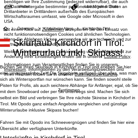
benötigen wir Ihre Zustimmung (jederzeit widerrufbar), die auch
die Datenweitergabe bestimmter personenbezogener Daten an
Wetter
Last-Minute & Deals
Drittanbieter in Drittländern außerhalb des Europäischen
Wirtschaftsraumes umfasst, wie Google oder Microsoft in den
USA.
S
Österreich
Kitzbüheler Alpen
Kirchdorf in Tirol
Mit einem Klick auf
Zustimmen
akzeptieren Sie den Einsatz von
nicht funktionsnotwendigen Cookies und ähnlichen Technologien.
Wenn Sie
Ablehnen
klicken, verwenden wir nur technisch und zur
Skiurlaub Kirchdorf in Tirol:
t
Vertragserfüllung notwendige Dienste.
Winterurlaub inkl. Skipass!
Weitere Informationen zur Cookienutzung und die Möglichkeit zur
a
Änderung Ihrer Einstellungen finden Sie in unserer
Cookie-Policy
.
Informationen zum Verantwortlichen finden Sie in unserem
r
Buchen Sie Ihren Skiurlaub in Kirchdorf in Tirol und erleben Sie hier
Impressum
. Informationen zu den Verarbeitungszwecken und
eine unvergessliche Zeit! Die Skigebiete verfügen über alles, was man
Ihren Rechten finden Sie in unserer
Datenschutzerklärung
.
t
sich als Wintersportfan nur wünschen kann. Sie finden sowohl steile
Pisten für Profis, als auch seichtere Abhänge für Anfänger, egal, ob Sie
Zustimmen
mit dem Snowboard oder per Ski unterwegs sind. Machen Sie sich
s
selbst ein Bild und verbringen Sie Ihre nächste Skireise in Kirchdorf in
Tirol. Mit Opodo ganz einfach Angebote vergleichen und günstige
e
Winterurlaube inklusive Skipass buchen!
i
Fahren Sie mit Opodo ins Schneevergnügen und finden Sie hier eine
Übersicht aller verfügbaren Unterkünfte.
t
Unterkünfte in Kirchdorf in Tirol