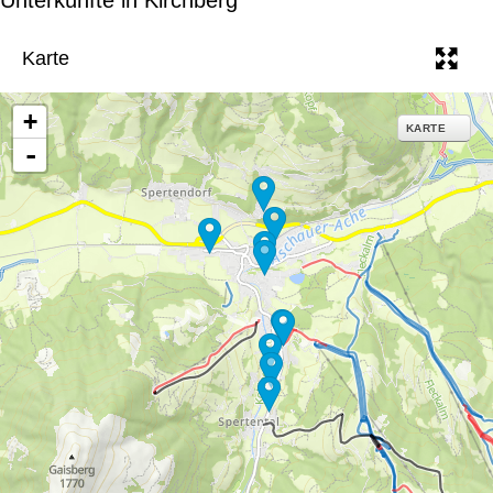
e
Karte
+
KARTE
-