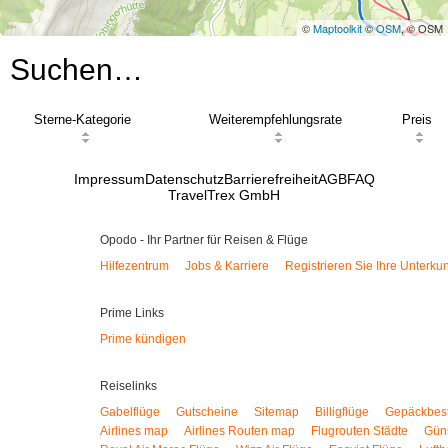
©
Maptoolkit
©
OSM
, © OSM
Suchen…
Sterne-Kategorie
Weiterempfehlungsrate
Preis
Impressum
Datenschutz
Barrierefreiheit
AGB
FAQ
TravelTrex GmbH