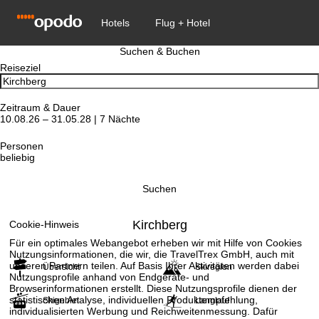
Suchen & Buchen
Reiseziel
Zeitraum & Dauer
10.08.26 – 31.05.28 | 7 Nächte
Personen
beliebig
Suchen
Kirchberg
Cookie-Hinweis
Für ein optimales Webangebot erheben wir mit Hilfe von Cookies
Nutzungsinformationen, die wir, die TravelTrex GmbH, auch mit
unseren Partnern teilen. Auf Basis Ihrer Aktivitäten werden dabei
Übersicht
Skiregion
Nutzungsprofile anhand von Endgeräte- und
Browserinformationen erstellt. Diese Nutzungsprofile dienen der
statistischen Analyse, individuellen Produktempfehlung,
Skigebiet
Langlauf
individualisierten Werbung und Reichweitenmessung. Dafür