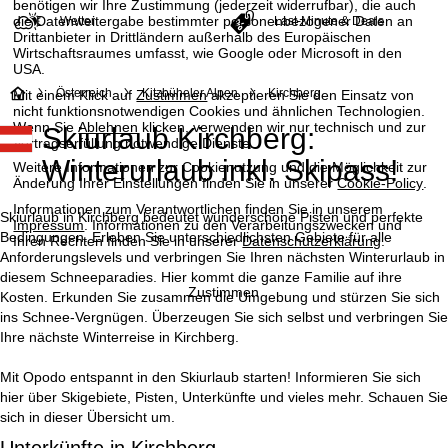
benötigen wir Ihre Zustimmung (jederzeit widerrufbar), die auch
die Datenweitergabe bestimmter personenbezogener Daten an
Wetter
Last-Minute & Deals
Drittanbieter in Drittländern außerhalb des Europäischen
Wirtschaftsraumes umfasst, wie Google oder Microsoft in den
USA.
S
Österreich
Kitzbüheler Alpen
Kirchberg
Mit einem Klick auf
Zustimmen
akzeptieren Sie den Einsatz von
nicht funktionsnotwendigen Cookies und ähnlichen Technologien.
Wenn Sie
Ablehnen
klicken, verwenden wir nur technisch und zur
Skiurlaub Kirchberg:
t
Vertragserfüllung notwendige Dienste.
Winterurlaub inkl. Skipass!
Weitere Informationen zur Cookienutzung und die Möglichkeit zur
a
Änderung Ihrer Einstellungen finden Sie in unserer
Cookie-Policy
.
Informationen zum Verantwortlichen finden Sie in unserem
r
Skiurlaub in Kirchberg bedeutet wunderschöne Pisten und perfekte
Impressum
. Informationen zu den Verarbeitungszwecken und
Bedingungen. Erleben Sie unterschiedlichsten Gebiete für alle
Ihren Rechten finden Sie in unserer
Datenschutzerklärung
.
t
Anforderungslevels und verbringen Sie Ihren nächsten Winterurlaub in
diesem Schneeparadies. Hier kommt die ganze Familie auf ihre
Zustimmen
Kosten. Erkunden Sie zusammen die Umgebung und stürzen Sie sich
s
ins Schnee-Vergnügen. Überzeugen Sie sich selbst und verbringen Sie
Ihre nächste Winterreise in Kirchberg.
e
Mit Opodo entspannt in den Skiurlaub starten! Informieren Sie sich
i
hier über Skigebiete, Pisten, Unterkünfte und vieles mehr. Schauen Sie
sich in dieser Übersicht um.
t
Unterkünfte in Kirchberg