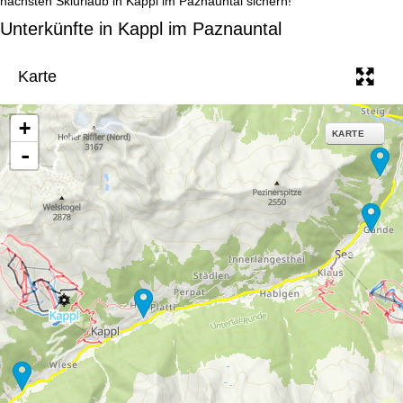
nächsten Skiurlaub in Kappl im Paznauntal sichern!
e
Unterkünfte in Kappl im Paznauntal
Karte
+
KARTE
-