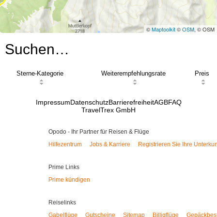
©
Maptoolkit
©
OSM
, © OSM
Suchen…
Sterne-Kategorie
Weiterempfehlungsrate
Preis
Impressum
Datenschutz
Barrierefreiheit
AGB
FAQ
TravelTrex GmbH