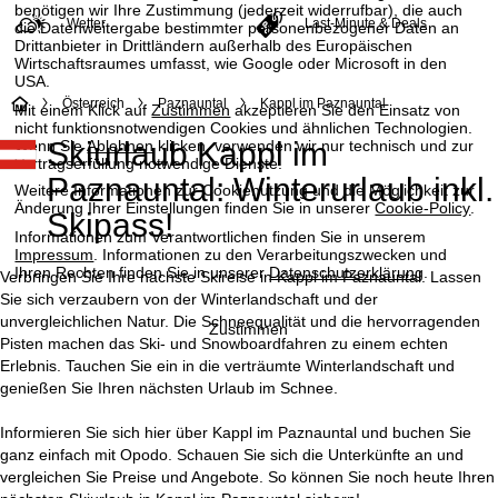
benötigen wir Ihre Zustimmung (jederzeit widerrufbar), die auch
Wetter
Last-Minute & Deals
die Datenweitergabe bestimmter personenbezogener Daten an
Drittanbieter in Drittländern außerhalb des Europäischen
Wirtschaftsraumes umfasst, wie Google oder Microsoft in den
USA.
S
Österreich
Paznauntal
Kappl im Paznauntal
Mit einem Klick auf
Zustimmen
akzeptieren Sie den Einsatz von
nicht funktionsnotwendigen Cookies und ähnlichen Technologien.
Skiurlaub Kappl im
Wenn Sie
Ablehnen
klicken, verwenden wir nur technisch und zur
t
Vertragserfüllung notwendige Dienste.
Paznauntal: Winterurlaub inkl.
Weitere Informationen zur Cookienutzung und die Möglichkeit zur
a
Änderung Ihrer Einstellungen finden Sie in unserer
Cookie-Policy
.
Skipass!
Informationen zum Verantwortlichen finden Sie in unserem
r
Impressum
. Informationen zu den Verarbeitungszwecken und
Ihren Rechten finden Sie in unserer
Datenschutzerklärung
.
Verbringen Sie Ihre nächste Skireise in Kappl im Paznauntal. Lassen
t
Sie sich verzaubern von der Winterlandschaft und der
unvergleichlichen Natur. Die Schneequalität und die hervorragenden
Zustimmen
s
Pisten machen das Ski- und Snowboardfahren zu einem echten
Erlebnis. Tauchen Sie ein in die verträumte Winterlandschaft und
e
genießen Sie Ihren nächsten Urlaub im Schnee.
i
Informieren Sie sich hier über Kappl im Paznauntal und buchen Sie
ganz einfach mit Opodo. Schauen Sie sich die Unterkünfte an und
t
vergleichen Sie Preise und Angebote. So können Sie noch heute Ihren