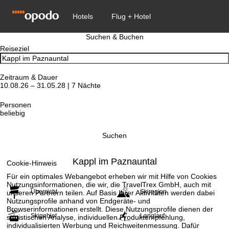
Suchen & Buchen
Reiseziel
Zeitraum & Dauer
10.08.26 – 31.05.28 | 7 Nächte
Personen
beliebig
Suchen
Kappl im Paznauntal
Cookie-Hinweis
Für ein optimales Webangebot erheben wir mit Hilfe von Cookies
Nutzungsinformationen, die wir, die TravelTrex GmbH, auch mit
Übersicht
Skiregion
unseren Partnern teilen. Auf Basis Ihrer Aktivitäten werden dabei
Nutzungsprofile anhand von Endgeräte- und
Browserinformationen erstellt. Diese Nutzungsprofile dienen der
Skigebiet
Langlauf
statistischen Analyse, individuellen Produktempfehlung,
individualisierten Werbung und Reichweitenmessung. Dafür