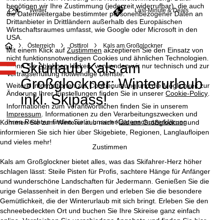
benötigen wir Ihre Zustimmung (jederzeit widerrufbar), die auch
Wetter
Last-Minute & Deals
die Datenweitergabe bestimmter personenbezogener Daten an
Drittanbieter in Drittländern außerhalb des Europäischen
Wirtschaftsraumes umfasst, wie Google oder Microsoft in den
USA.
S
Österreich
Osttirol
Kals am Großglockner
Mit einem Klick auf
Zustimmen
akzeptieren Sie den Einsatz von
nicht funktionsnotwendigen Cookies und ähnlichen Technologien.
Skiurlaub Kals am
t
Wenn Sie
Ablehnen
klicken, verwenden wir nur technisch und zur
Vertragserfüllung notwendige Dienste.
Großglockner: Winterurlaub
a
Weitere Informationen zur Cookienutzung und die Möglichkeit zur
Änderung Ihrer Einstellungen finden Sie in unserer
Cookie-Policy
.
inkl. Skipass!
r
Informationen zum Verantwortlichen finden Sie in unserem
Impressum
. Informationen zu den Verarbeitungszwecken und
Ihren Rechten finden Sie in unserer
Datenschutzerklärung
.
Kommen Sie zum Winterurlaub nach Kals am Großglockner und
t
informieren Sie sich hier über Skigebiete, Regionen, Langlaufloipen
und vieles mehr!
s
Zustimmen
Kals am Großglockner bietet alles, was das Skifahrer-Herz höher
e
schlagen lässt: Steile Pisten für Profis, sachtere Hänge für Anfänger
und wunderschöne Landschaften für Jedermann. Genießen Sie die
i
urige Gelassenheit in den Bergen und erleben Sie die besondere
Gemütlichkeit, die der Winterurlaub mit sich bringt. Erleben Sie den
t
schneebedeckten Ort und buchen Sie Ihre Skireise ganz einfach