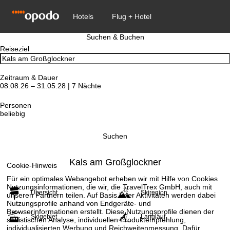
Suchen & Buchen
Reiseziel
Zeitraum & Dauer
08.08.26 – 31.05.28 | 7 Nächte
Personen
beliebig
Suchen
Kals am Großglockner
Cookie-Hinweis
Für ein optimales Webangebot erheben wir mit Hilfe von Cookies
Nutzungsinformationen, die wir, die TravelTrex GmbH, auch mit
Übersicht
Skiregion
unseren Partnern teilen. Auf Basis Ihrer Aktivitäten werden dabei
Nutzungsprofile anhand von Endgeräte- und
Browserinformationen erstellt. Diese Nutzungsprofile dienen der
Skigebiet
Langlauf
statistischen Analyse, individuellen Produktempfehlung,
individualisierten Werbung und Reichweitenmessung. Dafür