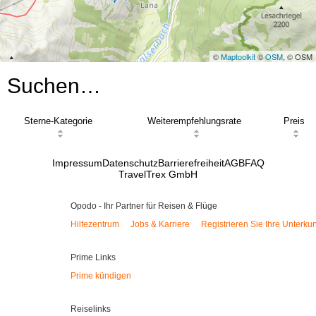
©
Maptoolkit
©
OSM
, © OSM
Suchen…
Sterne-Kategorie
Weiterempfehlungsrate
Preis
Impressum
Datenschutz
Barrierefreiheit
AGB
FAQ
TravelTrex GmbH