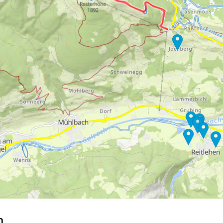
raumes umfasst, wie Google oder Microsoft in den USA.
mmen
akzeptieren Sie den Einsatz von nicht funktionsnotwendigen Cook
blehnen
klicken, verwenden wir nur technisch und zur Vertragserfüllun
 Cookienutzung und die Möglichkeit zur Änderung Ihrer Einstellungen f
wortlichen finden Sie in unserem
Impressum
. Informationen zu den V
in unserer
Datenschutzerklärung
.
n…