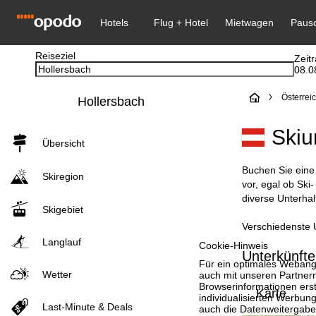
Reiseziel
Zeit
08.0
S
Österrei
Hollersbach
t
Skiu
Übersicht
a
Buchen Sie eine 
Skiregion
r
vor, egal ob Ski
diverse Unterhal
Skigebiet
t
Verschiedenste U
s
Langlauf
Cookie-Hinweis
Unterkünfte
Für ein optimales Webange
e
Wetter
auch mit unseren Partnern
Browserinformationen erste
Karte
individualisierten Werbun
i
Last-Minute & Deals
auch die Datenweitergabe