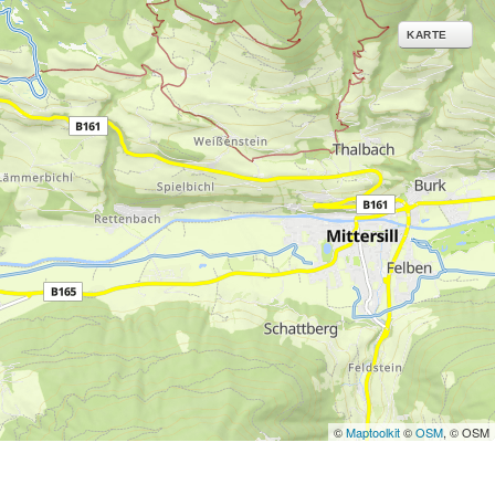
ies und ähnlichen
KARTE
g notwendige Dienste.
inden Sie in unserer
erarbeitungszwecken und
©
Maptoolkit
©
OSM
, © OSM