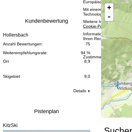
Europäischen Wirtschafts
t
+
Mit einem Klick auf
Zusti
Technologien. Wenn Sie
A
-
e
Kundenbewertung
Weitere Informationen zur
Cookie-Policy
.
Informationen zum Verant
Hollersbach
Ihren Rechten finden Sie 
Anzahl Bewertungen:
75
Weiterempfehlungsrate:
94 %
Zustimmen
Ort
8,9
Skigebiet
9,0
Details
Pistenplan
KitzSki
Suche