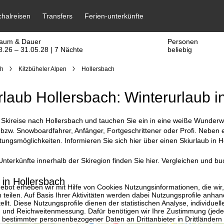
raum & Dauer
Personen
8.26 – 31.05.28 | 7 Nächte
beliebig
ch
Kitzbüheler Alpen
Hollersbach
rlaub Hollersbach: Winterurlaub in
Skireise nach Hollersbach und tauchen Sie ein in eine weiße Wunderwel
- bzw. Snowboardfahrer, Anfänger, Fortgeschrittener oder Profi. Neben 
tungsmöglichkeiten. Informieren Sie sich hier über einen Skiurlaub in 
nterkünfte innerhalb der Skiregion finden Sie hier. Vergleichen und buc
 in Hollersbach
bot erheben wir mit Hilfe von Cookies Nutzungsinformationen, die wir
 teilen. Auf Basis Ihrer Aktivitäten werden dabei Nutzungsprofile anh
llt. Diese Nutzungsprofile dienen der statistischen Analyse, individue
g und Reichweitenmessung. Dafür benötigen wir Ihre Zustimmung (jederz
 bestimmter personenbezogener Daten an Drittanbieter in Drittländern