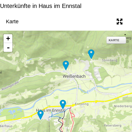
e
Unterkünfte in Haus im Ennstal
Karte
+
KARTE
-