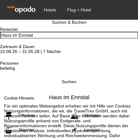
Suchen & Buchen
Reiseziel
Zeitraum & Dauer
10.08.26 – 31.05.28 | 7 Nächte
Personen
beliebig
Suchen
Haus im Ennstal
Cookie-Hinweis
Für ein optimales Webangebot erheben wir mit Hilfe von Cookies
Nutzungsinformationen, die wir, die TravelTrex GmbH, auch mit
unseren Partnern teilen. Auf Basis Ihrer Aktivitäten werden dabei
Übersicht
Skiregion
Nutzungsprofile anhand von Endgeräte- und
Browserinformationen erstellt. Diese Nutzungsprofile dienen der
Skigebiet
Langlauf
statistischen Analyse, individuellen Produktempfehlung,
individualisierten Werbung und Reichweitenmessung. Dafür