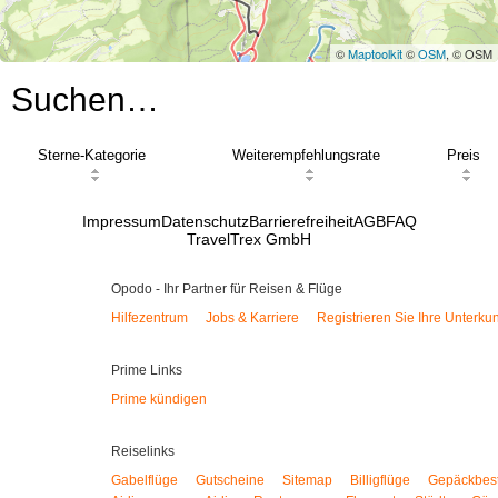
©
Maptoolkit
©
OSM
, © OSM
Suchen…
Sterne-Kategorie
Weiterempfehlungsrate
Preis
Impressum
Datenschutz
Barrierefreiheit
AGB
FAQ
TravelTrex GmbH