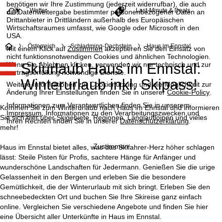
benötigen wir Ihre Zustimmung (jederzeit widerrufbar), die auch
Wetter
Last-Minute & Deals
die Datenweitergabe bestimmter personenbezogener Daten an
Drittanbieter in Drittländern außerhalb des Europäischen
Wirtschaftsraumes umfasst, wie Google oder Microsoft in den
USA.
S
Österreich
Schladming-Dachstein
Haus im Ennstal
Mit einem Klick auf
Zustimmen
akzeptieren Sie den Einsatz von
nicht funktionsnotwendigen Cookies und ähnlichen Technologien.
Wenn Sie
Ablehnen
klicken, verwenden wir nur technisch und zur
Skiurlaub Haus im Ennstal:
t
Vertragserfüllung notwendige Dienste.
Winterurlaub inkl. Skipass!
Weitere Informationen zur Cookienutzung und die Möglichkeit zur
a
Änderung Ihrer Einstellungen finden Sie in unserer
Cookie-Policy
.
Informationen zum Verantwortlichen finden Sie in unserem
r
Kommen Sie zum Winterurlaub nach Haus im Ennstal und informieren
Impressum
. Informationen zu den Verarbeitungszwecken und
Sie sich hier über Skigebiete, Regionen, Langlaufloipen und vieles
Ihren Rechten finden Sie in unserer
Datenschutzerklärung
.
t
mehr!
Zustimmen
Haus im Ennstal bietet alles, was das Skifahrer-Herz höher schlagen
s
lässt: Steile Pisten für Profis, sachtere Hänge für Anfänger und
wunderschöne Landschaften für Jedermann. Genießen Sie die urige
e
Gelassenheit in den Bergen und erleben Sie die besondere
Gemütlichkeit, die der Winterurlaub mit sich bringt. Erleben Sie den
i
schneebedeckten Ort und buchen Sie Ihre Skireise ganz einfach
online. Vergleichen Sie verschiedene Angebote und finden Sie hier
t
eine Übersicht aller Unterkünfte in Haus im Ennstal.