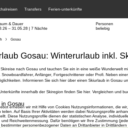
raum & Dauer
Personen
8.26 – 31.05.28 | 7 Nächte
beliebig
ch
Gosau
rlaub Gosau: Winterurlaub inkl. S
Skireise nach Gosau und tauchen Sie ein in eine weiße Wunderwelt mit 
. Snowboardfahrer, Anfänger, Fortgeschrittener oder Profi. Neben einer
lichkeiten. Informieren Sie sich hier über einen Skiurlaub in Gosau u
nterkünfte innerhalb der Skiregion finden Sie hier. Vergleichen und bu
 in Gosau
bot erheben wir mit Hilfe von Cookies Nutzungsinformationen, die wir
 teilen. Auf Basis Ihrer Aktivitäten werden dabei Nutzungsprofile anh
llt. Diese Nutzungsprofile dienen der statistischen Analyse, individue
g und Reichweitenmessung. Dafür benötigen wir Ihre Zustimmung (jederz
 bestimmter personenbezogener Daten an Drittanbieter in Drittländern