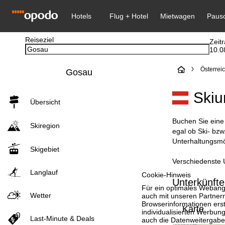
Reiseziel
Zeit
10.0
S
Österrei
Gosau
t
Skiu
Übersicht
a
Buchen Sie eine 
Skiregion
r
egal ob Ski- bzw
Unterhaltungsmög
Skigebiet
t
Verschiedenste U
s
Langlauf
Cookie-Hinweis
Unterkünfte
Für ein optimales Webange
e
Wetter
auch mit unseren Partnern
Browserinformationen erste
Karte
individualisierten Werbun
i
Last-Minute & Deals
auch die Datenweitergabe