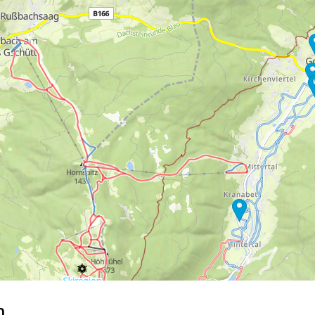
raumes umfasst, wie Google oder Microsoft in den USA.
mmen
akzeptieren Sie den Einsatz von nicht funktionsnotwendigen Cook
blehnen
klicken, verwenden wir nur technisch und zur Vertragserfüllun
 Cookienutzung und die Möglichkeit zur Änderung Ihrer Einstellungen f
wortlichen finden Sie in unserem
Impressum
. Informationen zu den V
in unserer
Datenschutzerklärung
.
n…