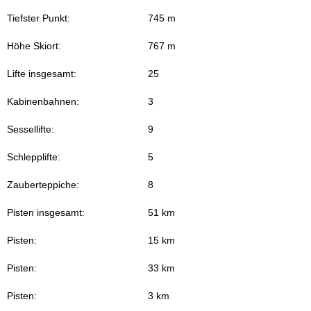
Tiefster Punkt:
745 m
Höhe Skiort:
767 m
Lifte insgesamt:
25
Kabinenbahnen:
3
Sessellifte:
9
Schlepplifte:
5
Zauberteppiche:
8
Pisten insgesamt:
51 km
Pisten:
15 km
Pisten:
33 km
Pisten:
3 km