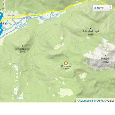
ies und ähnlichen
KARTE
g notwendige Dienste.
inden Sie in unserer
erarbeitungszwecken und
©
Maptoolkit
©
OSM
, © OSM