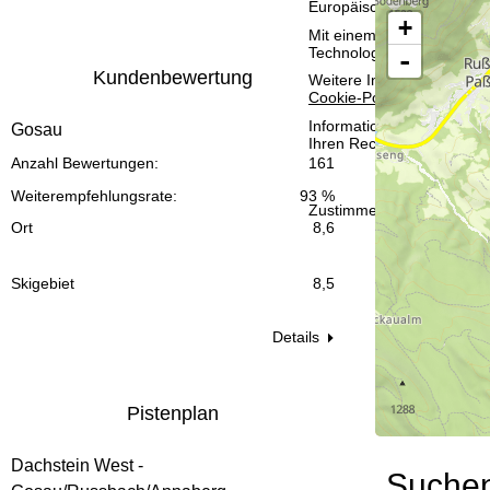
Europäischen Wirtschafts
t
+
Mit einem Klick auf
Zusti
Technologien. Wenn Sie
A
-
e
Kundenbewertung
Weitere Informationen zur
Cookie-Policy
.
Informationen zum Verant
Gosau
Ihren Rechten finden Sie 
Anzahl Bewertungen:
161
Weiterempfehlungsrate:
93 %
Zustimmen
Ort
8,6
Skigebiet
8,5
Details
Pistenplan
Dachstein West -
Suche