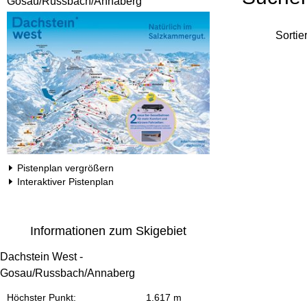
Gosau/Russbach/Annaberg
Sortie
Pistenplan vergrößern
Interaktiver Pistenplan
Informationen zum Skigebiet
Dachstein West -
Gosau/Russbach/Annaberg
Höchster Punkt:
1.617 m