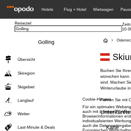
Reiseziel
Zeit
10.0
S
Österrei
Golling
t
Skiu
Übersicht
a
Buchen Sie Ihren
Skiregion
r
wünschen kann. S
sind. Machen Sie
Skigebiet
t
Winterurlaube in
Cookie-Hinweis
Fahren Sie mit O
s
Langlauf
Für ein optimales Webange
Unterkünfte 
auch mit unseren Partnern
e
Wetter
Browserinformationen erste
individualisierten Werbun
i
auch die Datenweitergabe
Karte
Last-Minute & Deals
Europäischen Wirtschafts