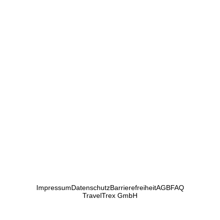
Impressum
Datenschutz
Barrierefreiheit
AGB
FAQ
TravelTrex GmbH