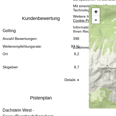
t
Mit einem Klick auf
Zusti
Technologien. Wenn Sie
A
+
e
Weitere Informationen zur
Kundenbewertung
-
Cookie-Policy
.
Informationen zum Verant
Golling
Ihren Rechten finden Sie 
Anzahl Bewertungen:
398
Weiterempfehlungsrate:
93 %
Zustimmen
Ort
8,2
Skigebiet
8,7
Details
Pistenplan
Dachstein West -