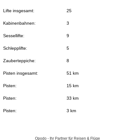
Lifte insgesamt:
25
Kabinenbahnen:
3
Sessellifte:
9
Schlepplifte:
5
Zauberteppiche:
8
Pisten insgesamt:
51 km
Pisten:
15 km
Pisten:
33 km
Pisten:
3 km