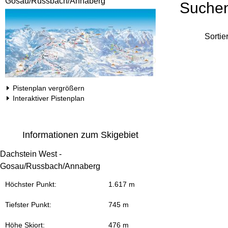
Gosau/Russbach/Annaberg
Suche
Sortie
Pistenplan vergrößern
Interaktiver Pistenplan
Informationen zum Skigebiet
Dachstein West -
Gosau/Russbach/Annaberg
Höchster Punkt:
1.617 m
Tiefster Punkt:
745 m
Höhe Skiort:
476 m