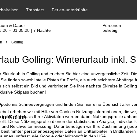
raum & Dauer
Personen
8.26 – 31.05.28 | 7 Nächte
beliebig
ch
Golling
rlaub Golling: Winterurlaub inkl. S
 Skiurlaub in Golling und erleben Sie hier eine unvergessliche Zeit! Di
ie finden sowohl steile Pisten für Profis, als auch seichtere Abhänge
 sich selbst ein Bild und verbringen Sie Ihre nächste Skireise in Goll
klusive Skipass buchen!
podo ins Schneevergnügen und finden Sie hier eine Übersicht aller ve
bot erheben wir mit Hilfe von Cookies Nutzungsinformationen, die wir
in Golling
 teilen. Auf Basis Ihrer Aktivitäten werden dabei Nutzungsprofile anh
llt. Diese Nutzungsprofile dienen der statistischen Analyse, individue
g und Reichweitenmessung. Dafür benötigen wir Ihre Zustimmung (jederz
 bestimmter personenbezogener Daten an Drittanbieter in Drittländern
raumes umfasst, wie Google oder Microsoft in den USA.