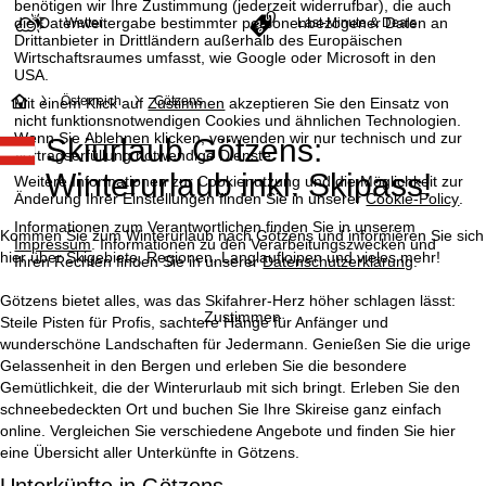
benötigen wir Ihre Zustimmung (jederzeit widerrufbar), die auch
die Datenweitergabe bestimmter personenbezogener Daten an
Wetter
Last-Minute & Deals
Drittanbieter in Drittländern außerhalb des Europäischen
Wirtschaftsraumes umfasst, wie Google oder Microsoft in den
USA.
S
Österreich
Götzens
Mit einem Klick auf
Zustimmen
akzeptieren Sie den Einsatz von
nicht funktionsnotwendigen Cookies und ähnlichen Technologien.
Wenn Sie
Ablehnen
klicken, verwenden wir nur technisch und zur
Skiurlaub Götzens:
t
Vertragserfüllung notwendige Dienste.
Winterurlaub inkl. Skipass!
Weitere Informationen zur Cookienutzung und die Möglichkeit zur
a
Änderung Ihrer Einstellungen finden Sie in unserer
Cookie-Policy
.
Informationen zum Verantwortlichen finden Sie in unserem
r
Kommen Sie zum Winterurlaub nach Götzens und informieren Sie sich
Impressum
. Informationen zu den Verarbeitungszwecken und
hier über Skigebiete, Regionen, Langlaufloipen und vieles mehr!
Ihren Rechten finden Sie in unserer
Datenschutzerklärung
.
t
Götzens bietet alles, was das Skifahrer-Herz höher schlagen lässt:
Zustimmen
Steile Pisten für Profis, sachtere Hänge für Anfänger und
s
wunderschöne Landschaften für Jedermann. Genießen Sie die urige
Gelassenheit in den Bergen und erleben Sie die besondere
e
Gemütlichkeit, die der Winterurlaub mit sich bringt. Erleben Sie den
schneebedeckten Ort und buchen Sie Ihre Skireise ganz einfach
i
online. Vergleichen Sie verschiedene Angebote und finden Sie hier
eine Übersicht aller Unterkünfte in Götzens.
t
Unterkünfte in Götzens