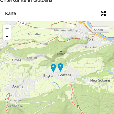
e
Karte
+
KARTE
-