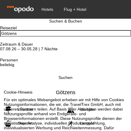
Suchen & Buchen
Reiseziel
Zeitraum & Dauer
07.08.26 – 30.05.28 | 7 Nächte
Personen
beliebig
Suchen
Götzens
Cookie-Hinweis
Für ein optimales Webangebot erheben wir mit Hilfe von Cookies
Nutzungsinformationen, die wir, die TravelTrex GmbH, auch mit
unseren Partnern teilen. Auf Basis Ihrer Aktivitäten werden dabei
Übersicht
Skiregion
Nutzungsprofile anhand von Endgeräte- und
Browserinformationen erstellt. Diese Nutzungsprofile dienen der
statistischen Analyse, individuellen Produktempfehlung,
Skigebiet
Langlauf
individualisierten Werbung und Reichweitenmessung. Dafür