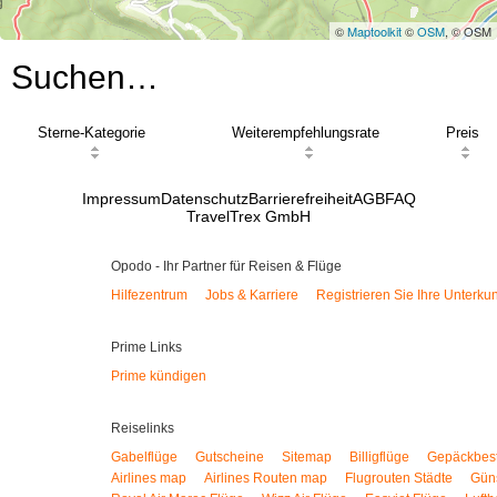
©
Maptoolkit
©
OSM
, © OSM
Suchen…
Sterne-Kategorie
Weiterempfehlungsrate
Preis
Impressum
Datenschutz
Barrierefreiheit
AGB
FAQ
TravelTrex GmbH