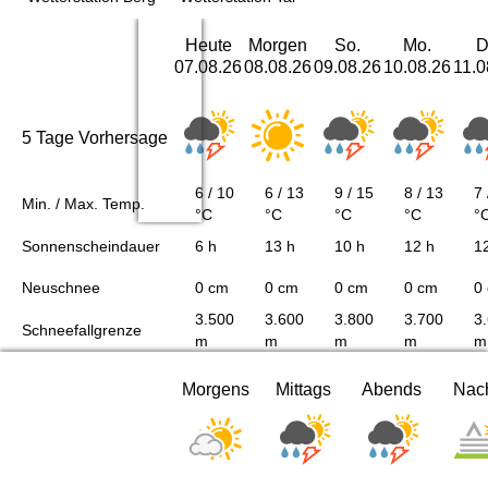
Heute
Morgen
So.
Mo.
D
07.08.26
08.08.26
09.08.26
10.08.26
11.0
5 Tage Vorhersage
6 / 10
6 / 13
9 / 15
8 / 13
7 
Min. / Max. Temp.
°C
°C
°C
°C
°
Sonnenscheindauer
6 h
13 h
10 h
12 h
1
Neuschnee
0 cm
0 cm
0 cm
0 cm
0
3.500
3.600
3.800
3.700
3
Schneefallgrenze
m
m
m
m
m
Morgens
Mittags
Abends
Nac