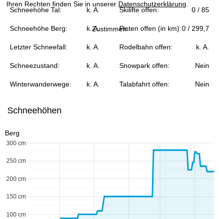
Ihren Rechten finden Sie in unserer
Datenschutzerklärung
.
e
Schneehöhe Tal:
k. A.
Skilifte offen:
0 / 85
Schneehöhe Berg:
k. A.
Pisten offen (in km):
0 / 299,7
Zustimmen
Letzter Schneefall:
k. A.
Rodelbahn offen:
k. A.
Schneezustand:
k. A.
Snowpark offen:
Nein
Winterwanderwege:
k. A.
Talabfahrt offen:
Nein
Schneehöhen
Berg
300 cm
250 cm
200 cm
150 cm
100 cm