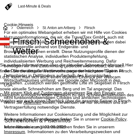
Last-Minute & Deals
Cookie-Hinweis
S
Österreich
St. Anton am Arlberg
Flirsch
Für ein optimales Webangebot erheben wir mit Hilfe von Cookies
Nutzungsinformationen, die wir, die TravelTrex GmbH, auch mit
Flirsch: Schneehöhen &
t
unseren Partnern teilen. Auf Basis Ihrer Aktivitäten werden dabei
Nutzungsprofile anhand von Endgeräte- und
Wetter
Browserinformationen erstellt. Diese Nutzungsprofile dienen der
a
statistischen Analyse, individuellen Produktempfehlung,
individualisierten Werbung und Reichweitenmessung. Dafür
r
Sie suchen Informationen über die aktuellen Schneeverhältnisse? Hier
benötigen wir Ihre Zustimmung (jederzeit widerrufbar), die auch
die Datenweitergabe bestimmter personenbezogener Daten an
finden Sie die aktuelle Wettervorhersage der nächsten Tage in Flirsch.
Drittanbieter in Drittländern außerhalb des Europäischen
t
I.d.R. kann man sich auch einen direkten Eindruck per Webcam
Wirtschaftsraumes umfasst, wie Google oder Microsoft in den
verschaffen. Zusätzlich werden geöffnete Lifte im Skigebiet in Flirsch
USA.
sowie aktuelle Schneehöhen am Berg und im Tal angezeigt. Das
s
Mit einem Klick auf
Zustimmen
akzeptieren Sie den Einsatz von
Diagramm ermöglicht einen Vergleich zu den Schneeverhältnissen des
nicht funktionsnotwendigen Cookies und ähnlichen Technologien.
Vorjahrs wie auch einen Überblick über die gesamte Saison in Flirsch.
e
Wenn Sie
Ablehnen
klicken, verwenden wir nur technisch und zur
Vertragserfüllung notwendige Dienste.
i
Weitere Informationen zur Cookienutzung und die Möglichkeit zur
Änderung Ihrer Einstellungen finden Sie in unserer
Cookie-Policy
.
Schneehöhen & Pisteninfos
t
letzte Aktualisierung: 02.08.2026
Informationen zum Verantwortlichen finden Sie in unserem
Impressum
. Informationen zu den Verarbeitungszwecken und