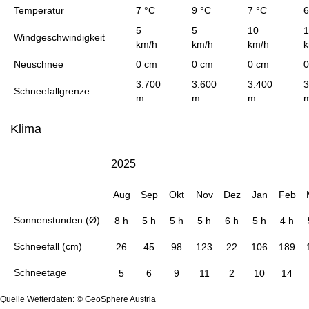
Temperatur
7 °C
9 °C
7 °C
6
5
5
10
1
Windgeschwindigkeit
km/h
km/h
km/h
k
Neuschnee
0 cm
0 cm
0 cm
0
3.700
3.600
3.400
3
Schneefallgrenze
m
m
m
Klima
2025
Aug
Sep
Okt
Nov
Dez
Jan
Feb
Sonnenstunden (Ø)
8 h
5 h
5 h
5 h
6 h
5 h
4 h
Schneefall (cm)
26
45
98
123
22
106
189
Schneetage
5
6
9
11
2
10
14
Quelle Wetterdaten: © GeoSphere Austria