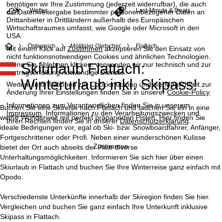
benötigen wir Ihre Zustimmung (jederzeit widerrufbar), die auch
Wetter
Last-Minute & Deals
die Datenweitergabe bestimmter personenbezogener Daten an
Drittanbieter in Drittländern außerhalb des Europäischen
Wirtschaftsraumes umfasst, wie Google oder Microsoft in den
USA.
S
Österreich
Mölltaler Gletscher
Flattach
Mit einem Klick auf
Zustimmen
akzeptieren Sie den Einsatz von
nicht funktionsnotwendigen Cookies und ähnlichen Technologien.
Wenn Sie
Ablehnen
klicken, verwenden wir nur technisch und zur
Skiurlaub Flattach:
t
Vertragserfüllung notwendige Dienste.
Winterurlaub inkl. Skipass!
Weitere Informationen zur Cookienutzung und die Möglichkeit zur
a
Änderung Ihrer Einstellungen finden Sie in unserer
Cookie-Policy
.
Informationen zum Verantwortlichen finden Sie in unserem
r
Buchen Sie eine Skireise nach Flattach und tauchen Sie ein in eine
Impressum
. Informationen zu den Verarbeitungszwecken und
weiße Wunderwelt mit perfekt präparierten Pisten. Hier finden Sie
Ihren Rechten finden Sie in unserer
Datenschutzerklärung
.
t
ideale Bedingungen vor, egal ob Ski- bzw. Snowboardfahrer, Anfänger,
Fortgeschrittener oder Profi. Neben einer wunderschönen Kulisse
Zustimmen
bietet der Ort auch abseits der Piste diverse
s
Unterhaltungsmöglichkeiten. Informieren Sie sich hier über einen
Skiurlaub in Flattach und buchen Sie Ihre Winterreise ganz einfach mit
e
Opodo.
i
Verschiedenste Unterkünfte innerhalb der Skiregion finden Sie hier.
Vergleichen und buchen Sie ganz einfach Ihre Unterkunft inklusive
t
Skipass in Flattach.