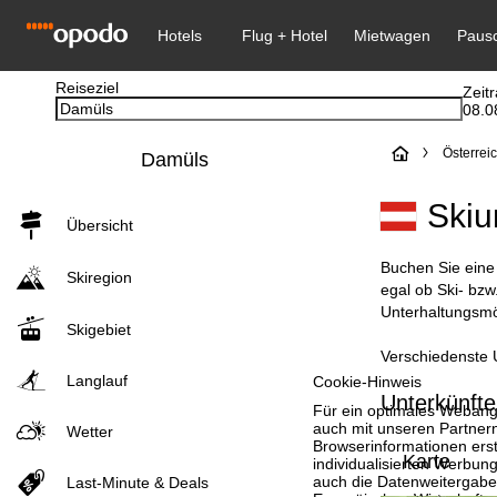
Reiseziel
Zeit
08.0
S
Österrei
Damüls
t
Skiu
Übersicht
a
Buchen Sie eine 
Skiregion
r
egal ob Ski- bzw
Unterhaltungsmög
Skigebiet
t
Verschiedenste U
s
Langlauf
Cookie-Hinweis
Unterkünfte
Für ein optimales Webange
e
auch mit unseren Partnern
Wetter
Browserinformationen erste
Karte
individualisierten Werbun
i
auch die Datenweitergabe
Last-Minute & Deals