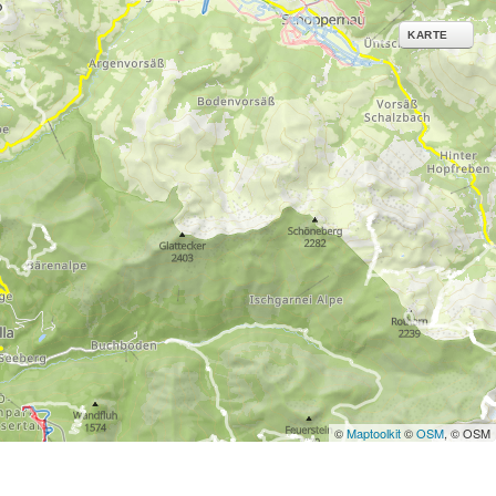
ies und ähnlichen
KARTE
g notwendige Dienste.
inden Sie in unserer
erarbeitungszwecken und
©
Maptoolkit
©
OSM
, © OSM