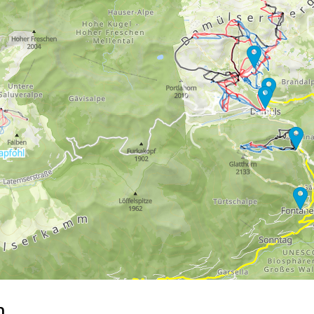
raumes umfasst, wie Google oder Microsoft in den USA.
mmen
akzeptieren Sie den Einsatz von nicht funktionsnotwendigen Cook
blehnen
klicken, verwenden wir nur technisch und zur Vertragserfüllun
 Cookienutzung und die Möglichkeit zur Änderung Ihrer Einstellungen f
wortlichen finden Sie in unserem
Impressum
. Informationen zu den V
in unserer
Datenschutzerklärung
.
n…