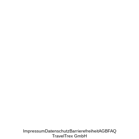
Impressum
Datenschutz
Barrierefreiheit
AGB
FAQ
TravelTrex GmbH