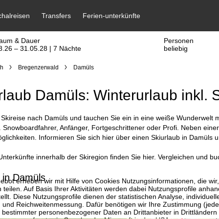
raum & Dauer
Personen
8.26 – 31.05.28 | 7 Nächte
beliebig
ch
Bregenzerwald
Damüls
rlaub Damüls: Winterurlaub inkl. 
Skireise nach Damüls und tauchen Sie ein in eine weiße Wunderwelt mit
. Snowboardfahrer, Anfänger, Fortgeschrittener oder Profi. Neben einer
lichkeiten. Informieren Sie sich hier über einen Skiurlaub in Damüls 
nterkünfte innerhalb der Skiregion finden Sie hier. Vergleichen und bu
 in Damüls
bot erheben wir mit Hilfe von Cookies Nutzungsinformationen, die wir
 teilen. Auf Basis Ihrer Aktivitäten werden dabei Nutzungsprofile anh
llt. Diese Nutzungsprofile dienen der statistischen Analyse, individue
g und Reichweitenmessung. Dafür benötigen wir Ihre Zustimmung (jederz
 bestimmter personenbezogener Daten an Drittanbieter in Drittländern