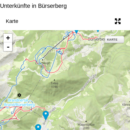
e
Unterkünfte in Bürserberg
Karte
+
KARTE
-