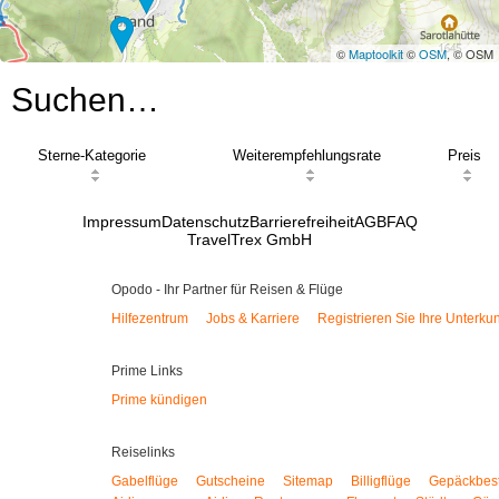
©
Maptoolkit
©
OSM
, © OSM
Suchen…
Sterne-Kategorie
Weiterempfehlungsrate
Preis
Impressum
Datenschutz
Barrierefreiheit
AGB
FAQ
TravelTrex GmbH