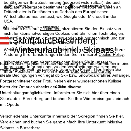
benötigen wir Ihre Zustimmung (jederzeit widerrufbar), die auch
Wetter
Last-Minute & Deals
die Datenweitergabe bestimmter personenbezogener Daten an
Drittanbieter in Drittländern außerhalb des Europäischen
Wirtschaftsraumes umfasst, wie Google oder Microsoft in den
USA.
S
Österreich
Bürserberg
Mit einem Klick auf
Zustimmen
akzeptieren Sie den Einsatz von
nicht funktionsnotwendigen Cookies und ähnlichen Technologien.
Wenn Sie
Ablehnen
klicken, verwenden wir nur technisch und zur
Skiurlaub Bürserberg:
t
Vertragserfüllung notwendige Dienste.
Winterurlaub inkl. Skipass!
Weitere Informationen zur Cookienutzung und die Möglichkeit zur
a
Änderung Ihrer Einstellungen finden Sie in unserer
Cookie-Policy
.
Informationen zum Verantwortlichen finden Sie in unserem
r
Buchen Sie eine Skireise nach Bürserberg und tauchen Sie ein in eine
Impressum
. Informationen zu den Verarbeitungszwecken und
weiße Wunderwelt mit perfekt präparierten Pisten. Hier finden Sie
Ihren Rechten finden Sie in unserer
Datenschutzerklärung
.
t
ideale Bedingungen vor, egal ob Ski- bzw. Snowboardfahrer, Anfänger,
Fortgeschrittener oder Profi. Neben einer wunderschönen Kulisse
Zustimmen
bietet der Ort auch abseits der Piste diverse
s
Unterhaltungsmöglichkeiten. Informieren Sie sich hier über einen
Skiurlaub in Bürserberg und buchen Sie Ihre Winterreise ganz einfach
e
mit Opodo.
i
Verschiedenste Unterkünfte innerhalb der Skiregion finden Sie hier.
Vergleichen und buchen Sie ganz einfach Ihre Unterkunft inklusive
t
Skipass in Bürserberg.