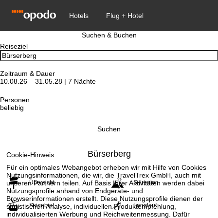
Suchen & Buchen
Reiseziel
Zeitraum & Dauer
10.08.26 – 31.05.28 | 7 Nächte
Personen
beliebig
Suchen
Bürserberg
Cookie-Hinweis
Für ein optimales Webangebot erheben wir mit Hilfe von Cookies
Nutzungsinformationen, die wir, die TravelTrex GmbH, auch mit
unseren Partnern teilen. Auf Basis Ihrer Aktivitäten werden dabei
Übersicht
Skiregion
Nutzungsprofile anhand von Endgeräte- und
Browserinformationen erstellt. Diese Nutzungsprofile dienen der
Skigebiet
Langlauf
statistischen Analyse, individuellen Produktempfehlung,
individualisierten Werbung und Reichweitenmessung. Dafür