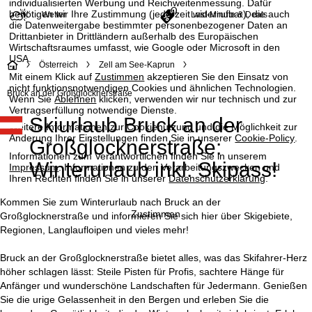
individualisierten Werbung und Reichweitenmessung. Dafür
benötigen wir Ihre Zustimmung (jederzeit widerrufbar), die auch
Wetter
Last-Minute & Deals
die Datenweitergabe bestimmter personenbezogener Daten an
Drittanbieter in Drittländern außerhalb des Europäischen
Wirtschaftsraumes umfasst, wie Google oder Microsoft in den
USA.
S
Österreich
Zell am See-Kaprun
Mit einem Klick auf
Zustimmen
akzeptieren Sie den Einsatz von
nicht funktionsnotwendigen Cookies und ähnlichen Technologien.
t
Bruck an der Großglocknerstraße
Wenn Sie
Ablehnen
klicken, verwenden wir nur technisch und zur
Vertragserfüllung notwendige Dienste.
Skiurlaub Bruck an der
a
Weitere Informationen zur Cookienutzung und die Möglichkeit zur
Änderung Ihrer Einstellungen finden Sie in unserer
Cookie-Policy
.
Großglocknerstraße:
r
Informationen zum Verantwortlichen finden Sie in unserem
Winterurlaub inkl. Skipass!
Impressum
. Informationen zu den Verarbeitungszwecken und
t
Ihren Rechten finden Sie in unserer
Datenschutzerklärung
.
Kommen Sie zum Winterurlaub nach Bruck an der
s
Zustimmen
Großglocknerstraße und informieren Sie sich hier über Skigebiete,
Regionen, Langlaufloipen und vieles mehr!
e
Bruck an der Großglocknerstraße bietet alles, was das Skifahrer-Herz
i
höher schlagen lässt: Steile Pisten für Profis, sachtere Hänge für
Anfänger und wunderschöne Landschaften für Jedermann. Genießen
t
Sie die urige Gelassenheit in den Bergen und erleben Sie die