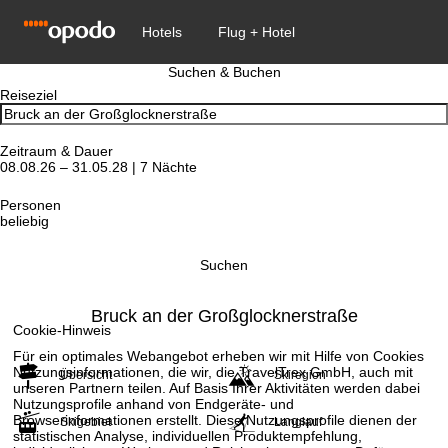
Suchen & Buchen
Reiseziel
Zeitraum & Dauer
08.08.26 – 31.05.28 | 7 Nächte
Personen
beliebig
Suchen
Bruck an der Großglocknerstraße
Cookie-Hinweis
Für ein optimales Webangebot erheben wir mit Hilfe von Cookies
Nutzungsinformationen, die wir, die TravelTrex GmbH, auch mit
Übersicht
Skiregion
unseren Partnern teilen. Auf Basis Ihrer Aktivitäten werden dabei
Nutzungsprofile anhand von Endgeräte- und
Browserinformationen erstellt. Diese Nutzungsprofile dienen der
Skigebiet
Langlauf
statistischen Analyse, individuellen Produktempfehlung,