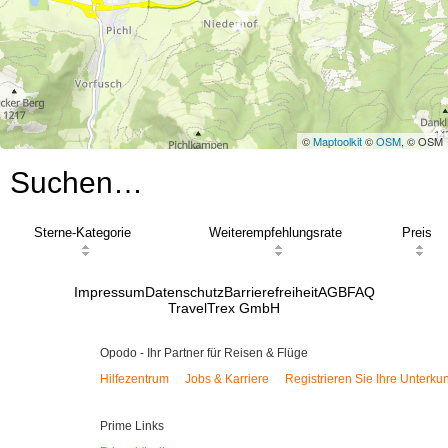
©
Maptoolkit
©
OSM
, © OSM
Suchen…
Sterne-Kategorie
Weiterempfehlungsrate
Preis
Impressum
Datenschutz
Barrierefreiheit
AGB
FAQ
TravelTrex GmbH